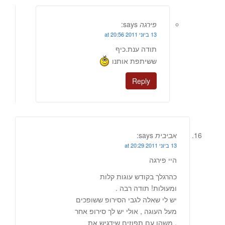
פירגה
says:
13 ביוני 2011 at 20:56
תודה ענת.כיף
ששיתפת אותנו
Reply
אביבית
says:
13 ביוני 2011 at 20:29
היי פירגה
כהרגלך בקודש עוגות קלות
ומעולות! תודה רבה .
יש לי שאלה לגבי הסירופ ששופכים
מעל העוגה , אולי יש לך סירופ אחר
, משהו עם תפוזים שידגיש את