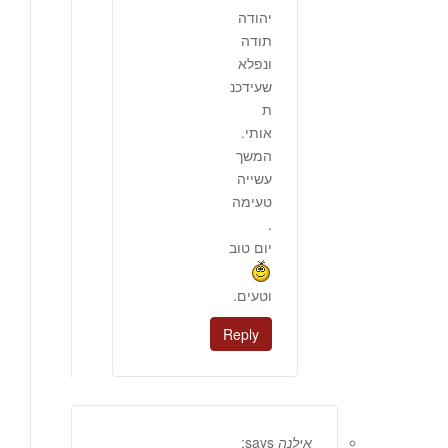
יהודה
תודה
ונפלא
שעידכנ
ת
אותי.
המשך
עשייה
טעימה
.
יום טוב
וטעים.
Reply
אילנה
says: