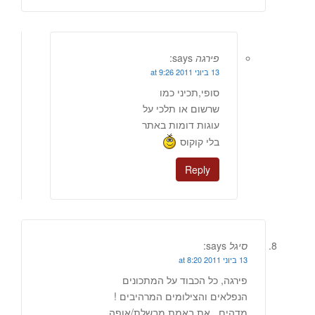
פירגה
says:
13 ביוני 2011 at 9:26
סופי,תכיני כמו
שרשום או תלכי על
עוגות דומות באתר
בלי קוקוס
Reply
סיגל
says:
13 ביוני 2011 at 8:20
פירגה, כל הכבוד על המתכונים
הנפלאים והצילומים המרהיבים !
מדהים.. את באמת מבשלת/אופה