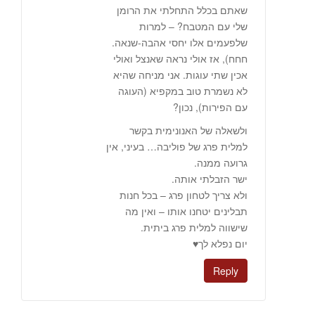
שאתם בכלל התחלתי את הרומן
שלי עם המטבח? – למרות
שלפעמים אלו יחסי אהבה-שנאה.
חחח), אז אולי נראה שאנצל ואולי
אכין שתי עוגות. אני מניחה שהיא
לא נשמרת טוב במקפיא (העוגה
עם הפירות), נכון?
ולשאלה של האנונימית בקשר
למלית פרג של פוליבה… בעיני, אין
גרועה ממנה.
ישר הזבלתי אותה.
ולא צריך לטחון פרג – בכל חנות
תבלינים יטחנו אותו – ואין מה
שישווה למלית פרג ביתית.
יום נפלא לך♥
Reply