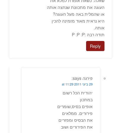
שאלה: כשאת אומרת למלא את
העוגה את מתכוונת שנחצה אותה
או שהמלית באה מעל העוגה?
היא נראית מאוד מזמינה להכין
אותה.
תודה רבה :P :P :P
Reply
פירגה
says:
29 ביוני 2011 at 11:29
יהודית הכל רשום
במתכון
אופים בסיס,שומרים
פירורים. ממלאים
את הבסיס ומפזרים
את הפירורים ושוב