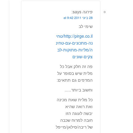
פירגה
says:
28 ביוני 2011 at 9:42
שימי לב
http://pirge.co.il/טחי
נה-מתכונים-עם-טחינ
ה/מליות-מתוקות-לב
צקים-שונים
פה זה חלק אבל כל
מלית שיש בסופר על
המדפים גם תתאים:
וחשוב ביותר…..
כל מלית שאת מכינה
ואת רואה שהיא
יבשה לעוגה הזו
חובה למרוח שכבה
של ריבה/סילאן/מייפל