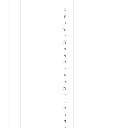
.
ב
ק
ו
ש
י
מ
צ
א
ת
י
א
ו
ת
ך
.
ת
ו
ד
ה