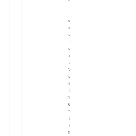
.
א
פ
ש
ר
ע
ם
כ
ל
ש
מ
נ
ת
פ
ר
ו
ו
ה