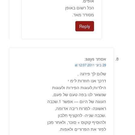
אופים.
הכל רשום באופן
מסודר מאד.
Reply
אסתר
says:
29 ביוני 2011 at 12:07
שלום לך פירגה ,
דרכך אנו חוזרות לימ י
הילדות,לעוגות הפירות ולעוגות
שנשאר לנו בפה טעם של פעם,
העוגה של היום — אפשר 1.שכבה
ראשונה- למרוח ריבה אדומה,
.שכבה שניה- להקציף חלבון
ולהוסיף קוקוס + סוכר, ולאחר מכן
לפזר את הפרורים ולאפות.