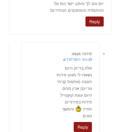
יום טוב לך והמון יישר כוח על
ההתמדה והמתכונים הנהדרים!
Reply
פירגה
says:
29 ביוני 2011 at 7:07
אלה,בדיוק היום
נשארו לי מגוון פירות
העונה (אתמול קניתי
טריים) אכין מהם
היום עוגת קוקטייל
פירות בפירורים.
תודה
והמשך
טעים
Reply