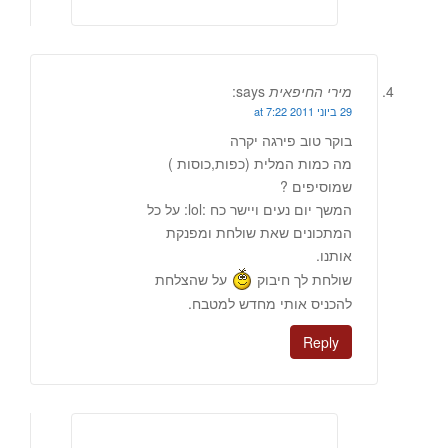
מירי החיפאית
says:
29 ביוני 2011 at 7:22
בוקר טוב פירגה יקרה
מה כמות המלית (כפות,כוסות )
שמוסיפים ?
המשך יום נעים ויישר כח :lol: על כל
המתכונים שאת שולחת ומפנקת
אותנו.
שולחת לך חיבוק
על שהצלחת
להכניס אותי מחדש למטבח.
Reply