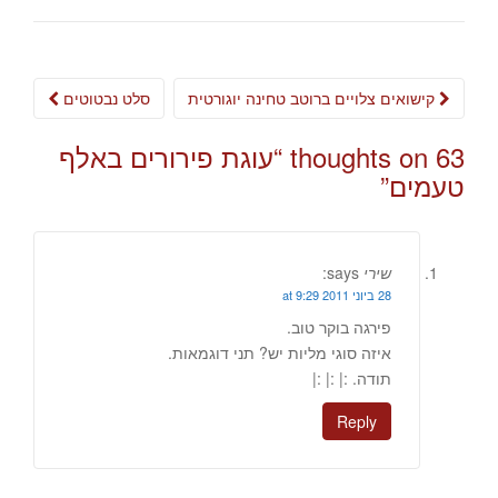
Post
קישואים צלויים ברוטב טחינה יוגורטית
סלט נבטוטים
navigation
63 thoughts on “
עוגת פירורים באלף
טעמים
”
שירי
says:
28 ביוני 2011 at 9:29
פירגה בוקר טוב.
איזה סוגי מליות יש? תני דוגמאות.
תודה. :| :| :|
Reply