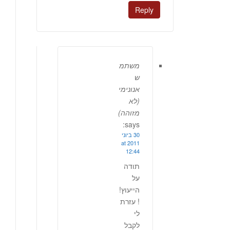
Reply
משתמ
ש
אנונימי
(לא
מזוהה)
says:
30 ביוני
2011 at
12:44
תודה
על
הייעוץ!
! עזרת
לי
לקבל