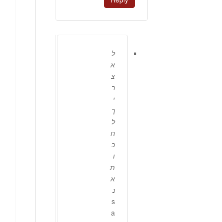
ל
א
צ
ר
י
ך
ל
ח
כ
ו
ת
א
נ
s
a