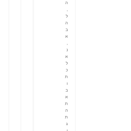
ה
,
ל
ה
ב
א
,
נ
א
ל
כ
ת
ו
ב
א
ת
ה
ת
ג
ו