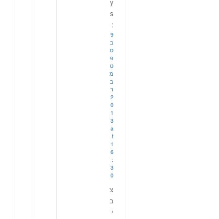
y
s
:
9
ב
ס
פ
ט
מ
ב
ר
2
0
1
3
a
t
1
6
:
3
0
צ
ב
י