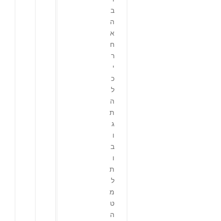
ב
ה
א
ח
ר
י
כ
ל
ה
ת
ג
ו
ב
ו
ת
ל
מ
ט
ה