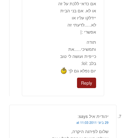
אם כדאי ללכת על זה
או לא. אם בני הבית
יידלקו עליו או
לא…..לדעתי זה
אפשרי :|
תודה
ותמשיכי…..את
כייפית ועושה לי טוב
בלב :lol:
יום נפלא גם לך
Reply
יהודית איל
says:
29 ביוני 2011 at 11:03
שלום לפירגה היקרה,