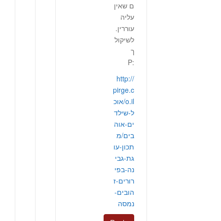
ם שאין
עליה
עוררין.
לשיקול
ך
:P
http://
pirge.c
o.il/אוכ
ל-שילד
ים-אוה
בים/מ
תכון-עו
גת-גבי
נה-בפי
רורים-ז
הובים-
נמסה