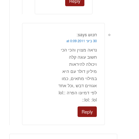
Reply
חנוש
says:
30 ביוני 2011 at 0:09
נראה מצוין והכי הכי
חשוב עוגה קלה
ויכולה להיראות
מיליון דולר עם היא
במילוי מתאים, כמו
אגוזים דבש ,וכל אחד
לפי דמיונו הפרה :lol:
:lol: :lol:
Reply