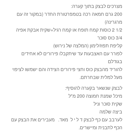
מצרכים לבצק בתוך קערה:
200 גרם חמאה רכה בטמפרטורת החדר (במקור זה עם
מרגרינה)
1/2 2 כוסות קמח תופח או קמח רגיל+שקית אבקת אפיה
3/4 כוס סוכר
קליפת תפוז/לימון (המלצה של נירוש)
לפורר עם האצבעות עד שיתקבלו פירורים לא אחידים
בגודלם
להוריד מהבצק כוס וחצי פירורים הצידה והם ישמשו לציפוי
מעל למלית שבחרתם.
לבצק שנשאר בקערה להוסיף:
מיכל שמנת חמוצה 200 מ"ל
שקית סוכר וניל
ביצה שלמה
לערבב עם כף לבצק ד ל י ל מאד. מעבירים את הבצק עם
הכף לתבנית ומיישרים.