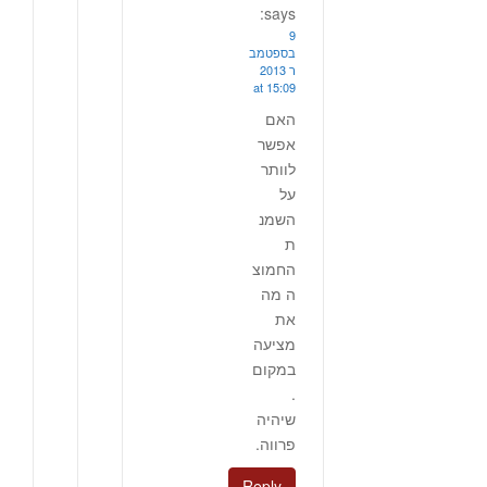
says:
9
בספטמב
ר 2013
at 15:09
האם
אפשר
לוותר
על
השמנ
ת
החמוצ
ה מה
את
מציעה
במקום
.
שיהיה
פרווה.
Reply