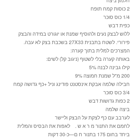
חלמון ביצה
2 כוסות קמח תופח
1/4 כוס סוכר
כפית דבש
ללוש לבצק נעים ולהוסיף שמנת או יוגורט במידה והבצק
פירורי. לשטח בתבנית 27X33 בשכבת בצק לא עבה.
המצרכים למלית בתוך קערה:
באותה קערה בלי לשטוף (ניגוב קל) לשים:
קילו גבינה לבנה 5%
200 מ"ל שמנת חמוצה 9%
חבילה שלמה אבקת אינסטנט פודינג וניל +כף גדושה קמח
3/4 כוס סוכר
2 כפות גדושות דבש
ביצה שלמה
לערבב עם כף לצקת על הבצק וליישר
לחמם את התנור מ ר א ש . לאפות את הבסיס והמלית
ביחד בחום 175 בתנור ח ם—כ-30 דקות