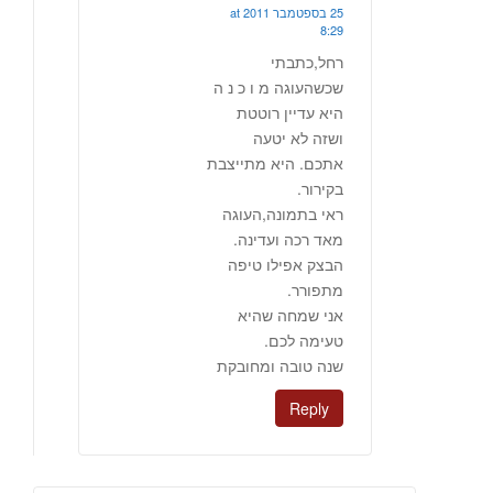
25 בספטמבר 2011 at
8:29
רחל,כתבתי
שכשהעוגה מ ו כ נ ה
היא עדיין רוטטת
ושזה לא יטעה
אתכם. היא מתייצבת
בקירור.
ראי בתמונה,העוגה
מאד רכה ועדינה.
הבצק אפילו טיפה
מתפורר.
אני שמחה שהיא
טעימה לכם.
שנה טובה ומחובקת
Reply