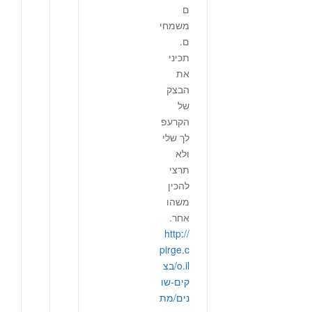
ם
משמחי
ם.
תכיני
את
הבצק
של
הקרעפ
לך שלי
ולא
תרצי
להכין
משהו
אחר.
http://
pirge.c
o.il/בצ
קים-שו
נים/מת