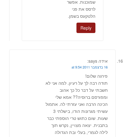
שמוכנות. אפשר
לרסס את פני
הלטקעס בשמן.
Reply
אידה
says:
16 בדצמבר 2011 at 9:54
פירגה שלום!
תודה רבה לך על רעיון. למה אני לא
חשבתי על דבר כל כך אהוב
ומפורסם ברוסיה?? אמא שלי
הכינה הרבה ואני עזרתי לה. אתמול
עשיתי מגרונות הודו, בישלתי 3
שעות. שום כתוש טרי הוספתי כבר
בתבנית. יצאה מצויין, נקרש תוך
לילה לגמרי, בעלי ובת הגדולה