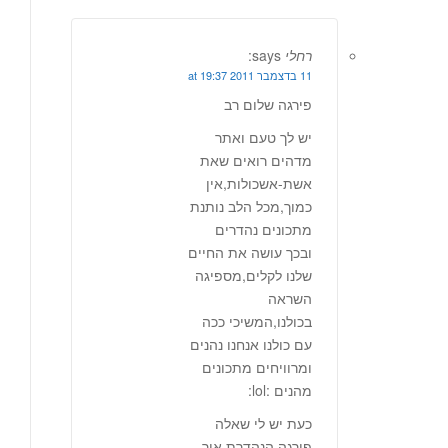
רחלי
says:
11 בדצמבר 2011 at 19:37
פירגה שלום רב
יש לך טעם ואתר
מדהים רואים שאת
אשת-אשכולות,אין
כמוך,מכל הלב נותנת
מתכונים נהדרים
ובכך עושה את החיים
שלנו לקלים,מספיגה
השראה
בכולנו,המשיכי ככה
עם כולנו אנחנו נהנים
ומרוויחים מתכונים
מהנים :lol:
כעת יש לי שאלה
פירגה הנהדרת איך