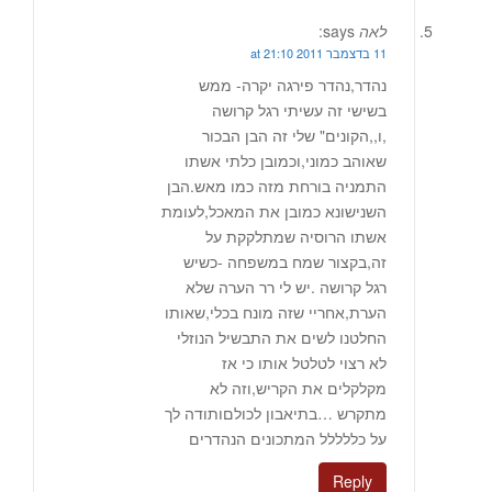
לאה
says:
11 בדצמבר 2011 at 21:10
נהדר,נהדר פירגה יקרה- ממש
בשישי זה עשיתי רגל קרושה
,ו,,הקונים" שלי זה הבן הבכור
שאוהב כמוני,וכמובן כלתי אשתו
התמניה בורחת מזה כמו מאש.הבן
השנישונא כמובן את המאכל,לעומת
אשתו הרוסיה שמתלקקת על
זה,בקצור שמח במשפחה -כשיש
רגל קרושה .יש לי רר הערה שלא
הערת,אחריי שזה מונח בכלי,שאותו
החלטנו לשים את התבשיל הנוזלי
לא רצוי לטלטל אותו כי אז
מקלקלים את הקריש,וזה לא
מתקרש …בתיאבון לכולםותודה לך
על כללללל המתכונים הנהדרים
Reply