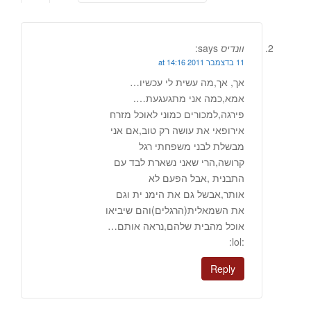
וונדיס
says:
11 בדצמבר 2011 at 14:16
אך, אך,מה עשית לי עכשיו…
אמא,כמה אני מתגעגעת….
פירגה,למכורים כמוני לאוכל מזרח
אירופאי את עושה רק טוב,אם אני
מבשלת לבני משפחתי רגל
קרושה,הרי שאני נשארת לבד עם
התבנית ,אבל הפעם לא
אותר,אבשל גם את הימנ ית וגם
את השמאלית(הרגלים)והם שיביאו
אוכל מהבית שלהם,נראה אותם…
:lol:
Reply