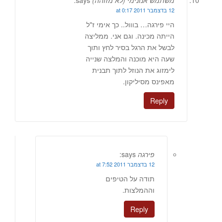
משתמש אנונימי (לא מזוהה)
says:
12 בדצמבר 2011 at 0:17
היי פירגה… בווול.. כך אימי ז"ל
הייתה מכינה. וגם אני. ממליצה
לבשל את הרגל בסיר לחץ ותוך
שעה היא מוכנה והמלצה שנייה
לימזוג את הנוזל לתוך תבנית
מאפינס מסיליקון.
Reply
פירגה
says:
12 בדצמבר 2011 at 7:52
תודה על הטיפים
וההמלצות.
Reply