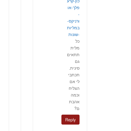
כון-קרע
פלך-או
-
ורניקס-
במליות
-שונות
כל
מלית
תתאים
גם
סינית.
תכתבי
לי אם
הצליח
וכמה
אהבת
ם?
Reply