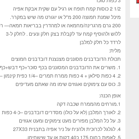
3 כפות סוכר
1/2 2 כוסות קמח תופח או רגיל עם שקית אבקת אפיה
מיכל שמנת חמוצה 200 מ"ל או יוגורט מה שיש במקרר.
200 גרם מרגרינה/מחמאה או למהדרין בבריאות חמאה— רכה מאד
ללוש ולהוסיף קמח עד לקבלת בצק חלק ונעים . לחלק ל-3
לרדד כל חלק למלבן
מלית:
תכולת הדובדבנים מסוננים מצנצנת דובדבנים חמוצים
1. משרים את הדובדבנים המסוננים בכף סוכר+כף דבש+כף יין מכל סוג, לחצי שעה ומסננים שוב
2. 4 כפות סילאן + 4 כפות ממרח תמרים –1/4 כפית קינמון – לערבב לממרח
3. כוס עם צימוקים ואגוזים שימו מה שאתם מעדיפים
אופן הכנה:
1.מורחים מהממרח שכבה דקה
2. לאורך המלבן (לא על כולו) מסדרים דובדבנים –כ-4 כפות
3. על כל המלבן מפזרים מעט צימוקים ומעט אגוזים
4. לגלגל לכרוכית ולהניח על ניר אפיה בתבנית 27X33
5. לאפות בחום 175 כ40 דקות או עד שישחימו.