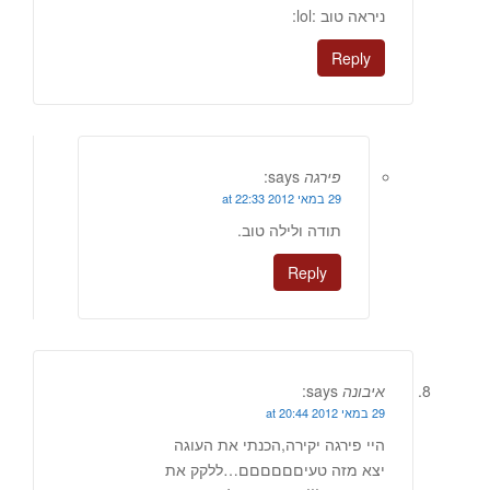
ניראה טוב :lol:
Reply
פירגה
says:
29 במאי 2012 at 22:33
תודה ולילה טוב.
Reply
איבונה
says:
29 במאי 2012 at 20:44
היי פירגה יקירה,הכנתי את העוגה
יצא מזה טעיםםםםםם…ללקק את