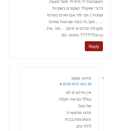
האצבעות !!! פיזרתי מעל העוגה
כדורי שוקולד (שקונים בשקיות
קטנות ) גם יפה וגם טעים בטרוף
……אגב,זה כמה שבועות שאינני
מקבלת עדכונים מימך….מה ,את
ברוגז?????? חחחח :lol:
Reply
פירגה
says:
29 במאי 2012 at 22:32
אין עדכונים לא
בגללי.כנראה תקלה
של גוגל.
תהנו מהעשייה
והטעימות,בכיף.
לילה טוב.