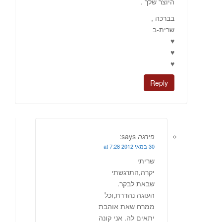
היוצר שלך .
בברכה ,
שרית-ב
♥
♥
♥
Reply
פירגה
says:
30 במאי 2012 at 7:28
שריתי
יקרה,התרגשתי
שבאת לבקר.
העוגה נהדרת,וכל
ממרח שאת אוהבת
יתאים לה. אני קונה