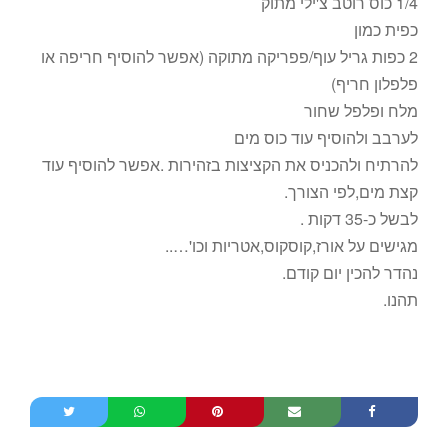
1/4 כוס רוטב צ'ילי מתוק
כפית כמון
2 כפות גריל עוף/פפריקה מתוקה (אפשר להוסיף חריפה או
פלפלון חריף)
מלח ופלפל שחור
לערבב ולהוסיף עוד כוס מים
להרתיח ולהכניס את הקציצות בזהירות .אפשר להוסיף עוד
קצת מים,לפי הצורך.
לבשל כ-35 דקות .
מגישים על אורז,קוסקוס,אטריות וכו'…..
נהדר להכין יום קודם.
תהנו.