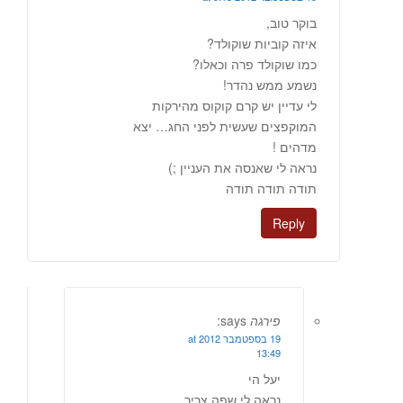
בוקר טוב,
איזה קוביות שוקולד?
כמו שוקולד פרה וכאלו?
נשמע ממש נהדר!
לי עדיין יש קרם קוקוס מהירקות
המוקפצים שעשית לפני החג… יצא
מדהים !
נראה לי שאנסה את העניין ;)
תודה תודה תודה
Reply
פירגה
says:
19 בספטמבר 2012 at
13:49
יעל הי
נראה לי שפה צריך