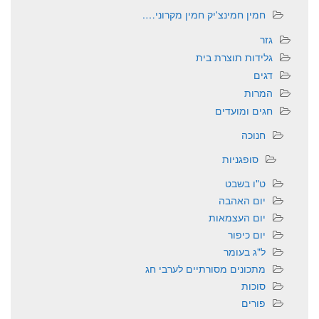
חמין חמינצ'יק חמין מקרוני….
גזר
גלידות תוצרת בית
דגים
המרות
חגים ומועדים
חנוכה
סופגניות
ט"ו בשבט
יום האהבה
יום העצמאות
יום כיפור
ל"ג בעומר
מתכונים מסורתיים לערבי חג
סוכות
פורים