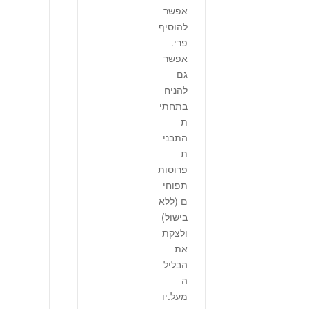
אפשר
להוסיף
פרי.
אפשר
גם
להניח
בתחתי
ת
התבני
ת
פרוסות
תפוחי
ם (ללא
בישול)
ולצקת
את
הבליל
ה
מעל.יו