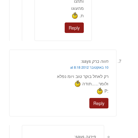
ותהנו
מהעוגו
ת.
Reply
חווה ברק
says:
10 באוקטובר 2012 at 8:18
רק לאחל בוקר טוב ויומ נפלא
ולומר…..תודה
:P
Reply
פירגה
says: