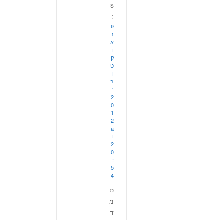
s
:
9
ב
א
ו
ק
ט
ו
ב
ר
2
0
1
2
a
t
2
0
:
5
4
ס
מ
ד