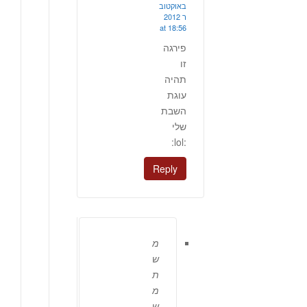
באוקטוב
ר 2012
at 18:56
פירגה
זו
תהיה
עוגת
השבת
שלי
:lol:
Reply
מ
ש
ת
מ
ש