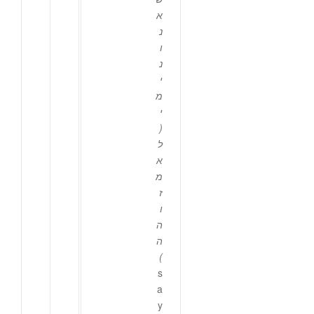
א
נ
ו
נ
י
מ
י
(
ל
א
מ
ז
ו
ה
ה
)
s
a
y