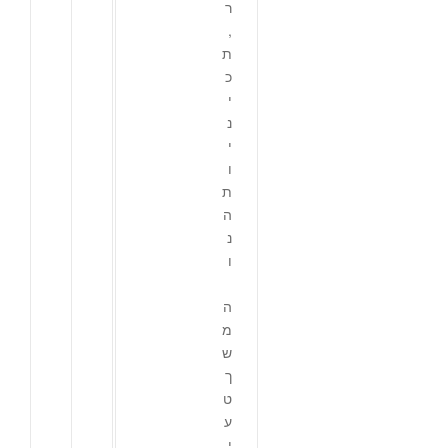
ר
,
ת
כ
י
נ
י
ו
ת
ה
נ
ו
ה
מ
ש
ך
ט
ע
י