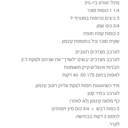
מיכל יוגורט ביו 3%
1/4 1 כוסות סוכר
3 ביצים טרופות במטרף יד
3/4 כוס שמן
3 כוסות קמח תופח
שקית סוכר וניל בתוספת קינמון .
לערבב מצרכים רטובים
לערבב מצרכים יבשים "לשדך" את שניהם ולצקת ל-2
תבניות אינגליש קייק משומנות
לאפות בחום 175 50- 40 דקות
מיד כשהעוגות חמות לצקת עליהן רוטב קינמון.
לערבב בסיר קטן:
כף מלאה קינמון (לא לוותר)
3 כפות דבש + 3/4 כוס מיץ תפוחים
לחמם 3 דקות בבחישה.
לקרר.