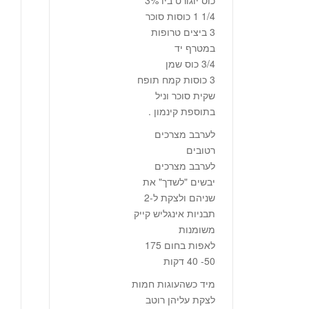
כוס יוגורט ביו 3%
1/4 1 כוסות סוכר
3 ביצים טרופות
במטרף יד
3/4 כוס שמן
3 כוסות קמח תופח
שקית סוכר וניל
בתוספת קינמון .
לערבב מצרכים
רטובים
לערבב מצרכים
יבשים "לשדך" את
שניהם ולצקת ל-2
תבניות אינגליש קייק
משומנות
לאפות בחום 175
50- 40 דקות
מיד כשהעוגות חמות
לצקת עליהן רוטב