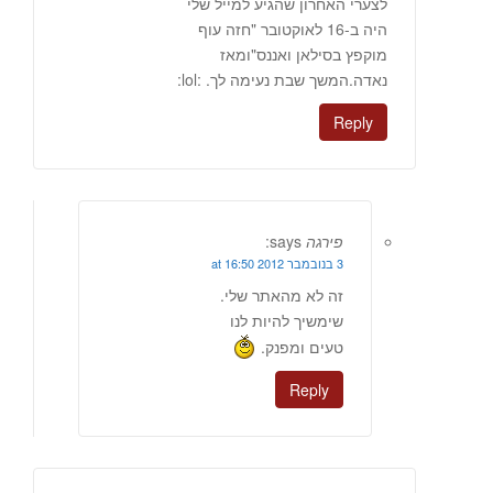
לצערי האחרון שהגיע למייל שלי
היה ב-16 לאוקטובר "חזה עוף
מוקפץ בסילאן ואננס"ומאז
נאדה.המשך שבת נעימה לך. :lol:
Reply
פירגה
says:
3 בנובמבר 2012 at 16:50
זה לא מהאתר שלי.
שימשיך להיות לנו
טעים ומפנק.
Reply