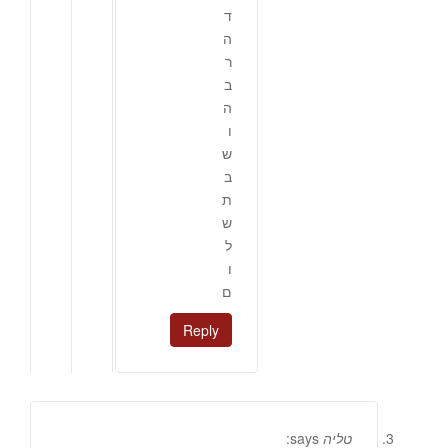
ד
ה
ר
ב
ה
ו
ש
ב
ת
ש
ל
ו
ם
Reply
טליה
says: