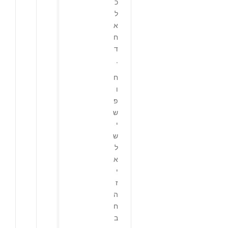
כ
ל
א
ח
ד
.
ח
ו
פ
ש
י
ש
ל
א
י
ז
ה
ח
ב