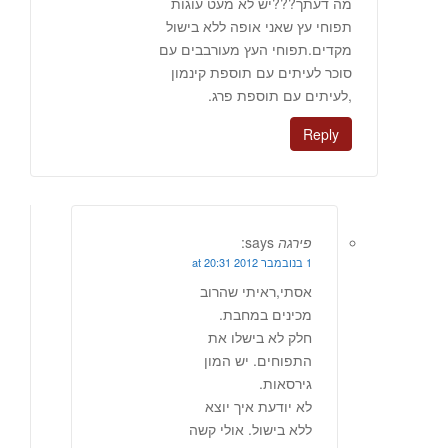
מה דעתך???יש לא מעט עוגות
תפוחי עץ שאני אופה ללא בישול
מקדים.תפוחי העץ מעורבבים עם
סוכר לעיתים עם תוספת קינמון
,לעיתים עם תוספת פרג.
Reply
פירגה
says:
1 בנובמבר 2012 at 20:31
אסתי,ראיתי שהרוב
מכינים במחבת.
חלק לא בישלו את
התפוחים. יש המון
גירסאות.
לא יודעת איך יוצא
ללא בישול. אולי קשה