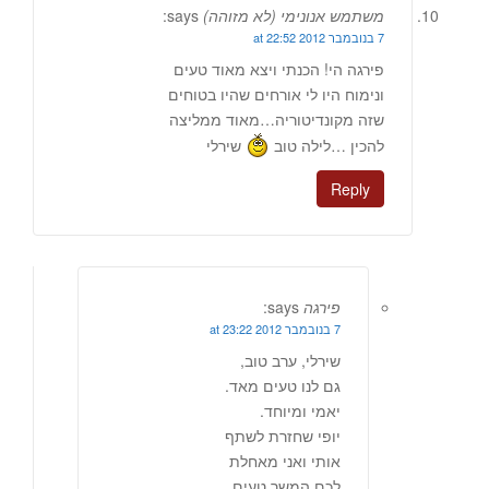
משתמש אנונימי (לא מזוהה)
says:
7 בנובמבר 2012 at 22:52
פירגה הי! הכנתי ויצא מאוד טעים
ונימוח היו לי אורחים שהיו בטוחים
שזה מקונדיטוריה…מאוד ממליצה
להכין …לילה טוב
שירלי
Reply
פירגה
says:
7 בנובמבר 2012 at 23:22
שירלי, ערב טוב,
גם לנו טעים מאד.
יאמי ומיוחד.
יופי שחזרת לשתף
אותי ואני מאחלת
לכם המשך טעים