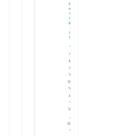
2
a
t
1
6
:
1
7
י
ו
ג
ו
ר
ט
ר
ג
י
ל
,
מ
י