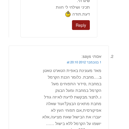
שיגרתי.
תכיני ושילחי לי חוות
דעת.תודה
Reply
אסתי
says:
1 בנובמבר 2012 at 20:10
מאד מעונינת באפית הטארט טאטן
ב….מחבת. כלומר הכנת הקרמל
במחבת ,סידור התפוחים מעל
הקרמל במחבת ומעל הבצק
ו..לתנור.מבקשת לדעת לאיזה גודל
מחבת מתאים הבצק?ועוד שאלה
אפיקורסית,אם תפוחי העץ לא
יעברו את הבישול שאת מציעה,אלא
יושמו על הקרמל ללא בישול ……