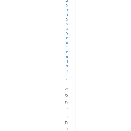
2
ב
נ
ו
ב
מ
ב
ר
2
0
1
2
a
t
9
:
1
1
א
ס
ת
י
,
ת
ו