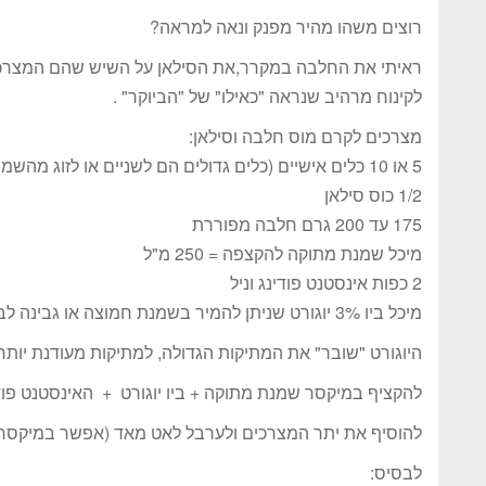
רוצים משהו מהיר מפנק ונאה למראה?
ראיתי את החלבה במקרר,את הסילאן על השיש שהם המצרכים 
לקינוח מרהיב שנראה "כאילו" של "הביוקר" .
מצרכים לקרם מוס חלבה וסילאן:
5 או 10 כלים אישיים (כלים גדולים הם לשניים או לזוג מהשמיים)כלים קטנים ליחיד/ה
1/2 כוס סילאן
175 עד 200 גרם חלבה מפוררת
מיכל שמנת מתוקה להקצפה = 250 מ"ל
2 כפות אינסטנט פודינג וניל
מיכל ביו 3% יוגורט שניתן להמיר בשמנת חמוצה או גבינה לבנה רכה = 200 מ"ל.
היוגורט "שובר" את המתיקות הגדולה, למתיקות מעודנת יות
להקציף במיקסר שמנת מתוקה + ביו יוגורט + האינסטנט פוד
להוסיף את יתר המצרכים ולערבל לאט מאד (אפשר במיקסר 
לבסיס: