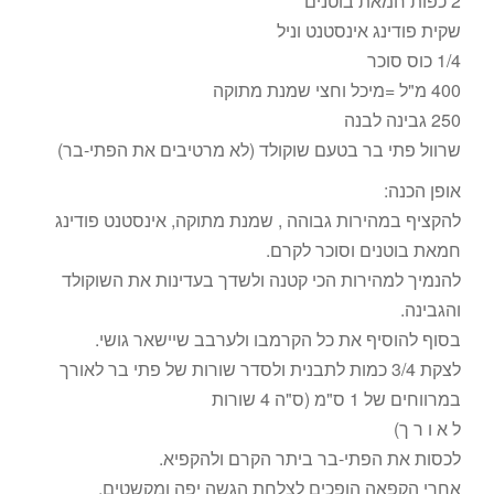
2 כפות חמאת בוטנים
שקית פודינג אינסטנט וניל
1/4 כוס סוכר
400 מ"ל =מיכל וחצי שמנת מתוקה
250 גבינה לבנה
שרוול פתי בר בטעם שוקולד (לא מרטיבים את הפתי-בר)
אופן הכנה:
להקציף במהירות גבוהה , שמנת מתוקה, אינסטנט פודינג
חמאת בוטנים וסוכר לקרם.
להנמיך למהירות הכי קטנה ולשדך בעדינות את השוקולד
והגבינה.
בסוף להוסיף את כל הקרמבו ולערבב שיישאר גושי.
לצקת 3/4 כמות לתבנית ולסדר שורות של פתי בר לאורך
במרווחים של 1 ס"מ (ס"ה 4 שורות
ל א ו ר ך)
לכסות את הפתי-בר ביתר הקרם ולהקפיא.
אחרי הקפאה הופכים לצלחת הגשה יפה ומקשטים.