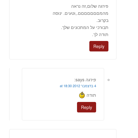
פירגה שלום,זה נראה
מהמםםםםםםם.,וטעים. ינוסה
בקרוב.
תבורכי על המתכונים שלך.
תודה לך.
Reply
פירגה
says:
4 בדצמבר 2012 at 18:30
תודה
Reply