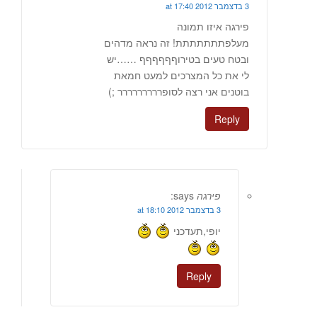
3 בדצמבר 2012 at 17:40
פירגה איזו תמונה
מעלפתתתתתתת! זה נראה מדהים
ובטח טעים בטירוףףףףףף ……יש
לי את כל המצרכים למעט חמאת
בוטנים אני רצה לסופררררררררר ;)
Reply
פירגה
says:
3 בדצמבר 2012 at 18:10
יופי,תעדכני
Reply