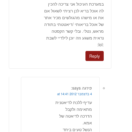
במערכת העיכול אני צריכה להכין
לה אוכל בריא לכן רציתי לשאול אם
את או מישהו מהגולשים מכיר אתר
של אוכל בריאותי /דיאטטתי בתודה
מראש, נטלי. ובלי קשר הקסטה
נראית משגע וזה יוכן לילדיי לשבת
:lol:
Reply
פירגה
says:
4 בדצמבר 2012 at 14:41
עדיף ללכת לדיאטנית
מתאימה ולקבל
הדרכה לדיאטה של
אמא.
הנשל טעים ביחד