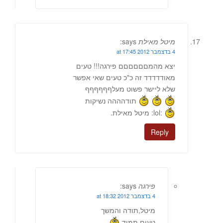
מיטל מאילת
says:
4 בדצמבר 2012 at 17:45
יצא מהמםםםםםם פירגה!!! טעים
מאודדדדד זה כ"כ טעים שאי אפשר
שלא ליישר פשוט מעלףףףףףף
תודהההה נשיקות
:lol: מיטל מאילת.
Reply
פירגה
says:
4 בדצמבר 2012 at 18:32
מיטל,תודה והמשך
טעים תמיד