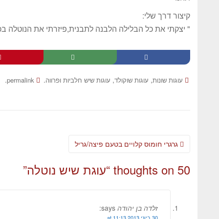
קיצור דרך שלי:
" יצקתי את כל הבלילה הלבנה לתבנית,פיזרתי את הנוטלה בכ
.
.
,
,
עוגות שונות
עוגות שוקולד
עוגות שיש חלביות ופרווה
permalink
גרגרי חומוס קלויים בטעם פיצה/גריל
50 thoughts on “
עוגת שיש נוטלה
”
זלדה בן יהודה
says:
30 ביוני 2013 at 11:13