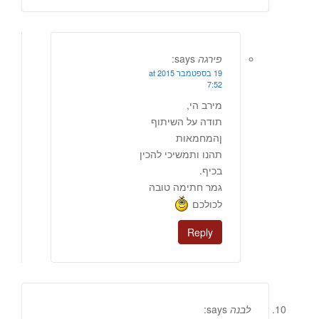
פירגה
says:
19 בספטמבר 2015 at
7:52
מירב הי,
תודה על השיתוף
ןהמחמאות
תהנו ותמשיכי להכין
בכיף.
גמר חתימה טובה
לכולכם
Reply
לבנה
says: