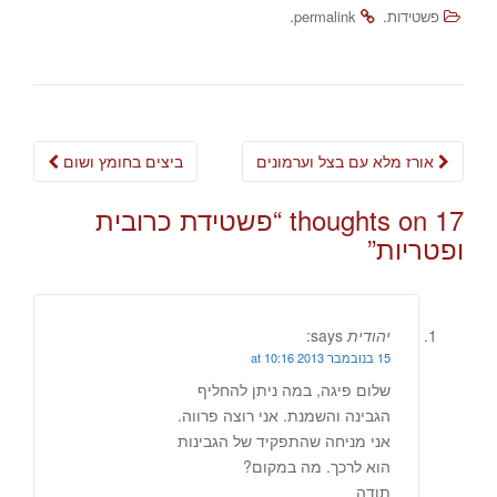
.
.
פשטידות
permalink
Post
אורז מלא עם בצל וערמונים
ביצים בחומץ ושום
navigation
17 thoughts on “
פשטידת כרובית
ופטריות
”
יהודית
says:
15 בנובמבר 2013 at 10:16
שלום פיגה, במה ניתן להחליף
הגבינה והשמנת. אני רוצה פרווה.
אני מניחה שהתפקיד של הגבינות
הוא לרכך. מה במקום?
תודה