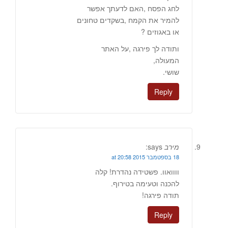
לחג הפסח ,האם לדעתך אפשר
להמיר את הקמח ,בשקדים טחונים
או באגוזים ?
ותודה לך פירגה ,על האתר
המעולה,
שושי.
Reply
מירב
says:
18 בספטמבר 2015 at 20:58
וווואוו. פשטידה נהדרת! קלה
להכנה וטעימה בטירוף.
תודה פירגה!
Reply