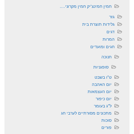
חמין חמינצ'יק חמין מקרוני….
גזר
גלידות תוצרת בית
דגים
המרות
חגים ומועדים
חנוכה
סופגניות
ט"ו בשבט
יום האהבה
יום העצמאות
יום כיפור
ל"ג בעומר
מתכונים מסורתיים לערבי חג
סוכות
פורים