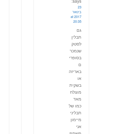
says:
23
בינואר
2017 at
20:35
גם
תבלין
לסטק
שנמכר
בסופרי
ם
באריזה
או
בשקית
מוצלח
מאד
כמו של
תבליני
מיימון
אני
משתמ