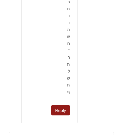
ב
ת
ו
ד
ה
ש
ח
ז
ר
ת
ל
ש
ת
ף
.
Reply