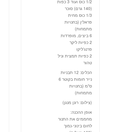
‭1/2‬ כוס ועוד 3 כפות
‭140)‬ גרם) סוכר
‭1/3‬ כוס מחית
פראלין (בחנויות
מתמחות)
6 ביצים, מופרדות
2 כפיות ליקר
פרנג'ליקו
2 כפיות תמצית וניל
טהור
הכלים: 12 תבניות
נייר חומות בקוטר 6
ס"מ (בחנויות
מתמחות)
(צילום: רונן מנגן)
אופן ההכנה:
מחממים את התנור
לחום בינוני-נמוך