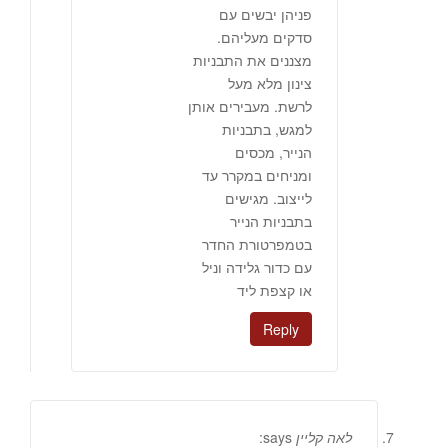
פניהן יבשים עם
סדקים מעליהם.
מצננים את התבניות
צינון מלא מעל
לרשת. מעבירים אותן
למגש, בתבניות
הנייר, מכסים
ומניחים במקרר עד
לייצוב. מגישים
בתבניות הנייר
בטמפרטורת החדר
עם כדור גלידה וניל
או קצפת ליד
Reply
לאה קליין
says: