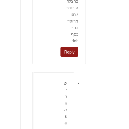
בהצלח
ה בסיר
ג'חנון
מרופד
בנייר
כסף
:lol:
Reply
פ
י
ר
ג
ה
s
a