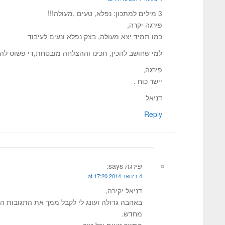
3 מילים למתכון: נפלא, טעים ,מעולה!!!
פירגה יקרה,
כמו תמיד יצא מעולה, בצק נפלא ונעים לעיבוד
למי שחושב להכין, תכינו וההצלחה מובטחת,די פשוט להכ
פירגה,
יישר כוח .
דניאל
Reply
פירגה
says:
4 בינואר 2014 at 17:20
דניאל יקירה,
באהבה גדולה ועונג לי לקבל ממך את התגובות ה
מחדש.