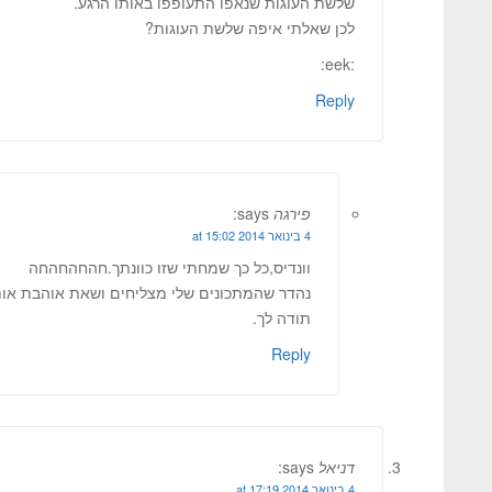
שלשת העוגות שנאפו התעופפו באותו הרגע.
לכן שאלתי איפה שלשת העוגות?
:eek:
Reply
פירגה
says:
4 בינואר 2014 at 15:02
וונדיס,כל כך שמחתי שזו כוונתך.חהחהחהחה
נהדר שהמתכונים שלי מצליחים ושאת אוהבת אותם
תודה לך.
Reply
דניאל
says:
4 בינואר 2014 at 17:19