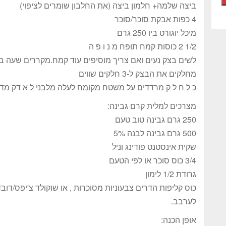
ביצה שלמה+ חלמון ביצה (את החלבון שומרים לציפוי)
4 כפות אבקת סוכר/סוכר
מיכל יוגורט ביו 250 גרם
1/2 2 כוסות קמח תופח מ נ ו פ ה
לשים בצק נעים ואם צריך מוסיפים עוד קמח.מקררים שעה ב
מחלקים את הבצק ל-3 חלקים שווים
כ ל ח ל ק מרדדים על משטח מקומח לעלה מלבני ל א דק מדי 
מצרכים למלית קרם גבינה:
250 גרם גבינה טוב טעם
500 גרם גבינה לבנה 5%
שקית אינסטנט פודינג וניל
3/4 כוס סוכר או לפי הטעם
גרודת 1/2 לימון
כוס קליפות הדרים צבעוניות מסוכרות , או שוקולד צ'יפס/דובד
לערבב.
אופן הכנה: