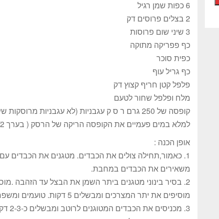
6 כפות שמן רגיל
2 בצלים פרוסים דק
3 שיני שום פרוסות
כף פפריקה מתוקה
כפית סוכר
כף גריל עוף
פלפל קטן חריף קצוץ דק
מלח ופלפל שחור לטעם
קופסה של 250 גרם ר ס ק עגבניות (לא עגבניות מרוסקות שימו לב).
למלא במים פעמיים את הקופסה הריקה של הרסק ( בערך 1/2 2 כוסות רגילות )
אופן הכנה :
1. כאמור,תחילה צולים את הכבדים. מטגנים את הכבדים עם חלק מהשמן ומערבבים עם כף עץ עד שהם מוכנים .
משאירים את הכבדים במחבת.
2. בסיר בינוני מטגנים ביתר השמן את הבצל עד הזהבה .מוסיפים שום ומטגנים ביחד.
מוסיפים את יתר המצרכים ומבשלים 5 דקות. טועמים ומשפרים טעם.
3. מכניסים את הכבדים המטוגנים לרוטב ומבשלים כ-2-3 דקות .מנערים את הסיר וסוגרים להבה.