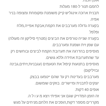
לחמם תנור ל-180 מעלות
תבנית ארוכה אינגליש קייק משומנת ומקומחת ומצופה בניר
אפיה.
בקערה גדולה מערבבים את הקמח,אבקת אפייה,מלח
ופלפל
בקערה שנייה טורפים את הביצים (מטרף סיליקון זה מעולה)
עם שמן זית ושמנת ומערבבים.
מוסיפים בהדרגה את תערובת הקמח לביצים ובוחשים רק
עד שהתערובת אחידה וללא גושים.
מוסיפים בתנועות קיפול את הטעמים (עגבניות,זיתים,גבינה
ובזיליקום)
מערבבים בעדינות רק עד שהם ייטמעו בבצק.
יוצקים לתבנית ומיישרים. בוזקים שומשום.
אופים 40 דקות.
זה הזמן המדוייק שגם אני אפיתי ויצא מ ע ו ל ה.
מקררים מספר דקות,הופכים את הלחם.מניחים על מגש