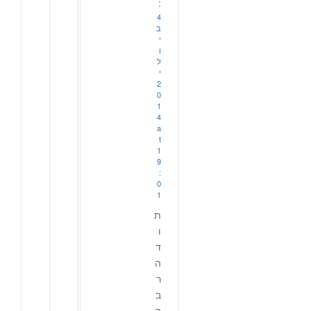
:
4
ב
י
ו
ל
י
2
0
1
4
a
t
1
9
:
0
1
ת
ו
ד
ה
ר
ב
ה