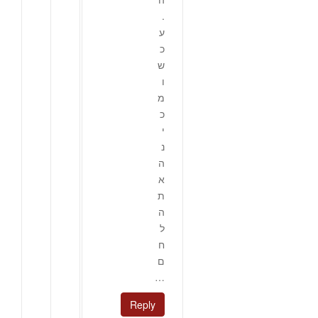
.
ע
כ
ש
ו
מ
כ
י
נ
ה
א
ת
ה
ל
ח
ם
…
Reply