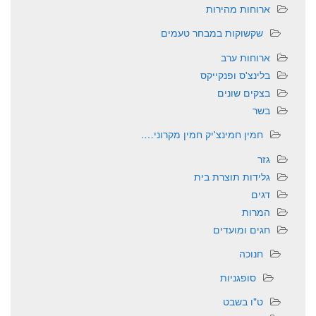
ארוחות מהירות
שקשוקות במבחר טעמים
ארוחות ערב
בלינצ'ס ופנקייקס
בצקים שונים
בשר
חמין חמינצ'יק חמין מקרוני….
גזר
גלידות תוצרת בית
דגים
המרות
חגים ומועדים
חנוכה
סופגניות
ט"ו בשבט