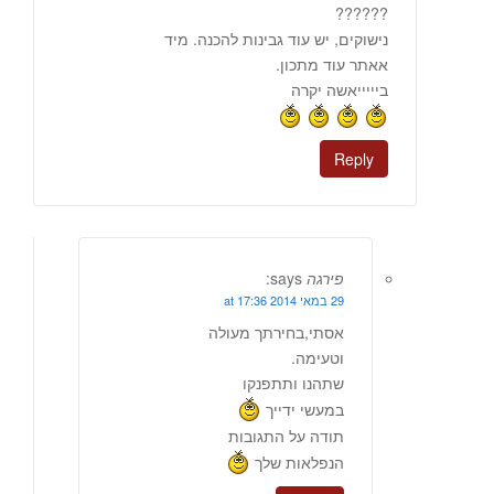
??????
נישוקים, יש עוד גבינות להכנה. מיד
אאתר עוד מתכון.
ביייייאשה יקרה
Reply
פירגה
says:
29 במאי 2014 at 17:36
אסתי,בחירתך מעולה
וטעימה.
שתהנו ותתפנקו
במעשי ידייך
תודה על התגובות
הנפלאות שלך