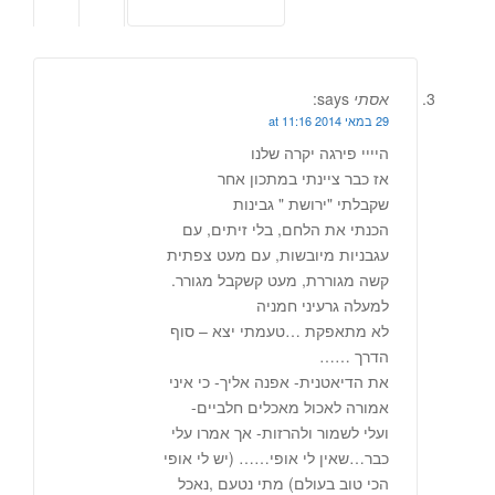
אסתי
says:
29 במאי 2014 at 11:16
היייי פירגה יקרה שלנו
אז כבר ציינתי במתכון אחר
שקבלתי "ירושת " גבינות
הכנתי את הלחם, בלי זיתים, עם
עגבניות מיובשות, עם מעט צפתית
קשה מגוררת, מעט קשקבל מגורר.
למעלה גרעיני חמניה
לא מתאפקת …טעמתי יצא – סוף
הדרך ……
את הדיאטנית- אפנה אליך- כי איני
אמורה לאכול מאכלים חלביים-
ועלי לשמור ולהרזות- אך אמרו עלי
כבר…שאין לי אופי…… (יש לי אופי
הכי טוב בעולם) מתי נטעם ,נאכל