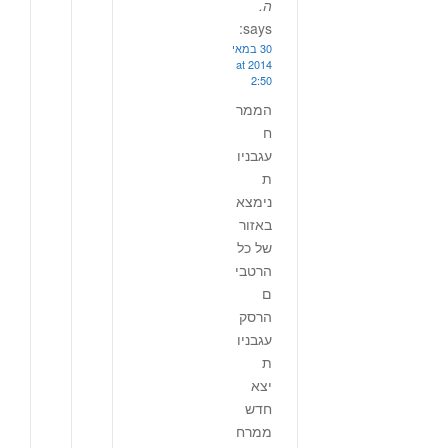
ה.
says:
30 במאי
2014 at
2:50
הממר
ח
עגבניו
ת
נימצא
באזור
של כל
הרטבי
ם
הרסק
עגבניו
ת
יצא
חדש
ממרח