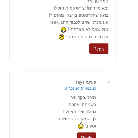
המתכון הזה.
יצא מדהים! שליש כמות חוסלה
ברגע שהקרואסונים יצאו מהתנור!
ואז נזכרנו שהם לכבוד החג :eek:
מזל שאני לא מארחת!!
אז תודה רבה וחג שמח!
Reply
פירגה
says:
25 במאי 2015 at 7:58
מיכלי,בקר אור
בשמחה ואהבה
גדולה ואני מאחלת
לך המשך כזה מוצלח
וטעים
Reply