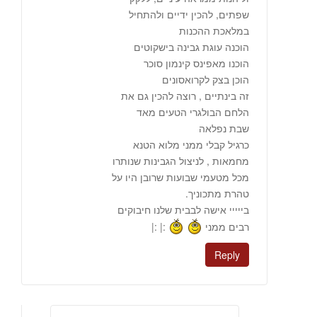
שפתים, להכין ידיים ולהתחיל
במלאכת ההכנות
הוכנה עוגת גבינה בישקוטים
הוכנו מאפינס קינמון סוכר
הוכן בצק לקרואסונים
זה בינתיים , רוצה להכין גם את
הלחם הבולגרי הטעים מאד
שבת נפלאה
כרגיל קבלי ממני מלוא הטנא
מחמאות , לניצול הגבינות שנותרו
מכל מטעמי שבועות שרובן היו על
טהרת מתכוניך.
בייייי אישה לבבית שלנו חיבוקים
רבים ממני
:| :|
Reply