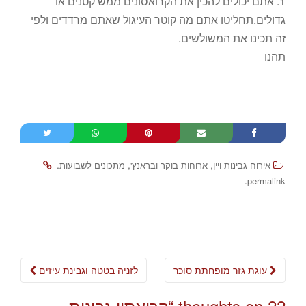
1. אתם יכולים להכין את הקרואסונים ממש קטנים או
גדולים.תחליטו אתם מה קוטר העיגול שאתם מרדדים ולפי
זה תכינו את המשולשים.
תהנו
.
,
,
אירוח גבינות ויין
ארוחות בוקר ובראנץ'
מתכונים לשבועות
.
permalink
Post
עוגת גזר מופחתת סוכר
לזניה בטטה וגבינת עיזים
navigation
22 thoughts on “
קרואסון גבינות