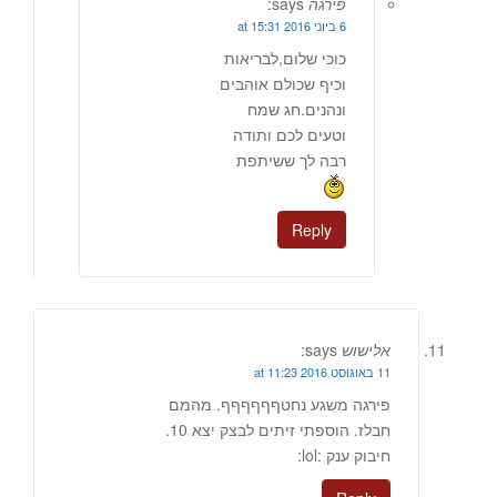
פירגה
says:
6 ביוני 2016 at 15:31
כוכי שלום,לבריאות
וכיף שכולם אוהבים
ונהנים.חג שמח
וטעים לכם ותודה
רבה לך ששיתפת
Reply
אלישוש
says:
11 באוגוסט 2016 at 11:23
פירגה משגע נחטףףףףףף. מהמם
חבלז. הוספתי זיתים לבצק יצא 10.
חיבוק ענק :lol: