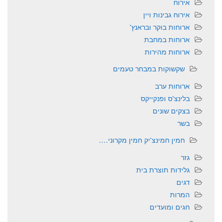
אירוח
אירוח גבינות ויין
ארוחות בוקר ובראנץ'
ארוחות במחבת
ארוחות מהירות
שקשוקות במבחר טעמים
ארוחות ערב
בלינצ'ס ופנקייקס
בצקים שונים
בשר
חמין חמינצ'יק חמין מקרוני….
גזר
גלידות תוצרת בית
דגים
המרות
חגים ומועדים