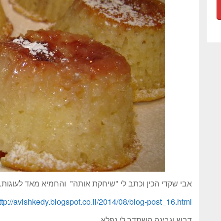
אבי שקדי הכין וכתב לי "שיחקת אותה" והחמיא מאד לעוגות.
ttp://avishkedy.blogspot.co.il/2014/08/blog-post_16.html
דבש וגבינה השתדך לי נפלא.