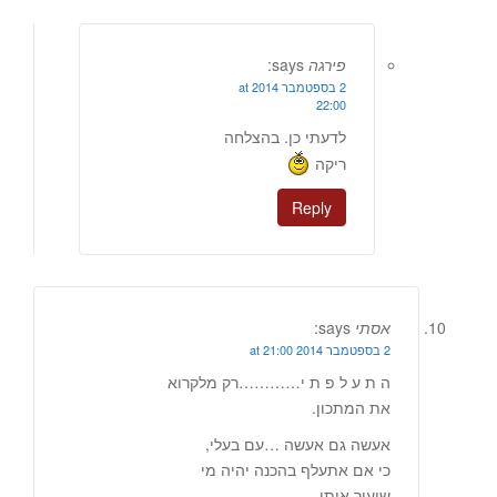
פירגה
says:
2 בספטמבר 2014 at
22:00
לדעתי כן. בהצלחה
ריקה
Reply
אסתי
says:
2 בספטמבר 2014 at 21:00
ה ת ע ל פ ת י…………רק מלקרוא
את המתכון.
אעשה גם אעשה …עם בעלי,
כי אם אתעלף בהכנה יהיה מי
שיעיר אותי…