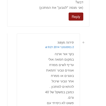
דבש?
(אני מנסה "לטבען" את המתכון)
Reply
פירגה
says:
2 בספטמבר 2014 at 9:21
בקר אור ארנה
במקום חמאה אולי
עדיף לשים ממרח
אגוזים טבעי /חמאת
בוטנים או ממרח
אחר טבעי שיכול
להתאים למתכון .
כמובן במשקל של 40
גרם.
פשוט לא ניסיתי עם