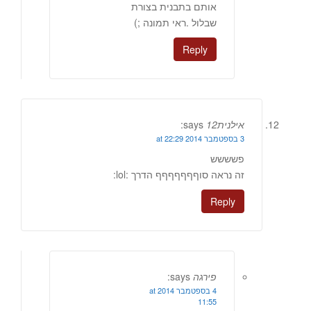
אותם בתבנית בצורת
שבלול .ראי תמונה ;)
Reply
אילנית12
says:
3 בספטמבר 2014 at 22:29
פשששש
זה נראה סוףףףףףףף הדרך :lol:
Reply
פירגה
says:
4 בספטמבר 2014 at
11:55