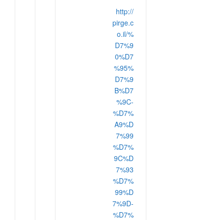
http://
pirge.c
o.il/%
D7%9
0%D7
%95%
D7%9
B%D7
%9C-
%D7%
A9%D
7%99
%D7%
9C%D
7%93
%D7%
99%D
7%9D-
%D7%