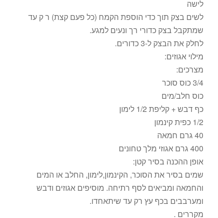
לישה
לשים בצק תוך כדי הוספת הקמח (כל פעם קצת) ר ק עד
שמתקבל בצק כדורי רך ונעים למגע.
לחלק את הבצק ל-3 כדורים.
מילוי אגוזים:
מצרכים:
3/4 כוס סוכר
כוס חלב/מים
כף דבש + קליפת 1/2 לימון
1/2 כפית קינמון
40 גרם חמאה
400 גרם אגוזי מלך טחונים
אופן ההכנה בסיר קטן:
שמים בסיר את הסוכר, הקינמון,לימון, החלב או המים
והחמאה ומביאים לסף רתיחה. מוסיפים אגוזים ודבש
ומערבבים בכף עץ רק עד שיתאחדו.
מקררים .