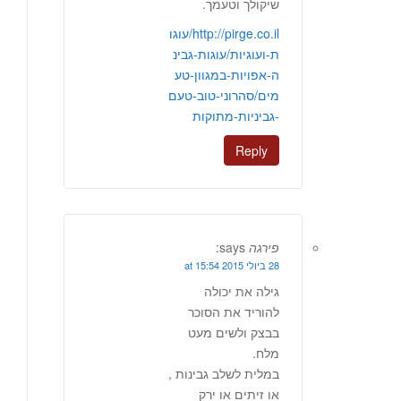
שיקולך וטעמך.
http://pirge.co.il/עוגו
ת-ועוגיות/עוגות-גבינ
ה-אפויות-במגוון-טע
מים/סהרוני-טוב-טעם
-גביניות-מתוקות
Reply
פירגה
says:
28 ביולי 2015 at 15:54
גילה את יכולה
להוריד את הסוכר
בבצק ולשים מעט
מלח.
במלית לשלב גבינות ,
או זיתים או ירק