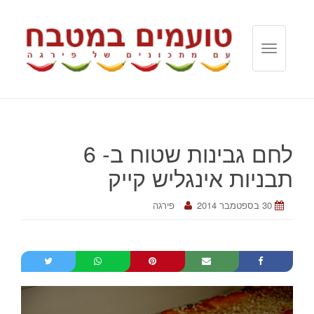
T
o
g
g
l
e
לחם גבינות שטוח ב- 6
n
a
תבניות אינגליש קייק
v
i
30 בספטמבר 2014
פירגה
g
a
t
i
o
n