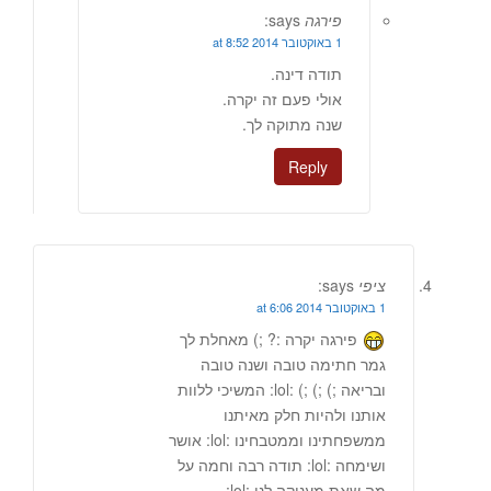
פירגה
says:
1 באוקטובר 2014 at 8:52
תודה דינה.
אולי פעם זה יקרה.
שנה מתוקה לך.
Reply
ציפי
says:
1 באוקטובר 2014 at 6:06
פירגה יקרה :? ;) מאחלת לך
גמר חתימה טובה ושנה טובה
ובריאה ;) ;) ;) :lol: המשיכי ללוות
אותנו ולהיות חלק מאיתנו
ממשפחתינו וממטבחינו :lol: אושר
ושימחה :lol: תודה רבה וחמה על
מה שאת מעניקה לנו :lol: