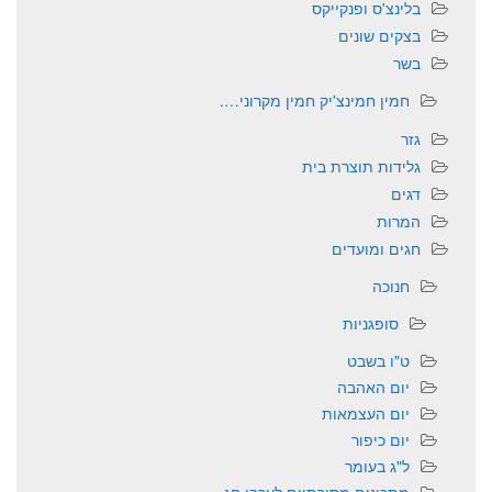
בלינצ'ס ופנקייקס
בצקים שונים
בשר
חמין חמינצ'יק חמין מקרוני….
גזר
גלידות תוצרת בית
דגים
המרות
חגים ומועדים
חנוכה
סופגניות
ט"ו בשבט
יום האהבה
יום העצמאות
יום כיפור
ל"ג בעומר