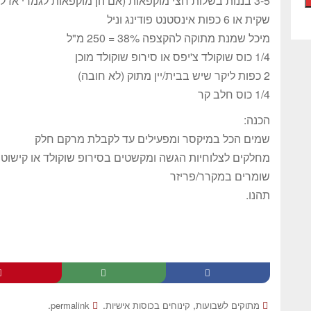
3-5 בננות בשלות חצי מוקפאות (אם הן מוקפאות לגמרי אז להפשיר קצת)
שקית או 6 כפות אינסטנט פודינג וניל
מיכל שמנת מתוקה להקצפה 38% = 250 מ"ל
1/4 כוס שוקולד צ'יפס או סירופ שוקולד מוכן
2 כפות ליקר שיש בבית/יין מתוק (לא חובה)
1/4 כוס חלב קר
הכנה:
שמים הכל במיקסר ומפעילים עד לקבלת מרקם חלק
מחלקים לצלוחיות הגשה ומקשטים בסירופ שוקולד או קישו
שומרים במקרר/פריזר
תהנו.
.
.
,
מתוקים לשבועות
קינוחים בכוסות אישיות
permalink