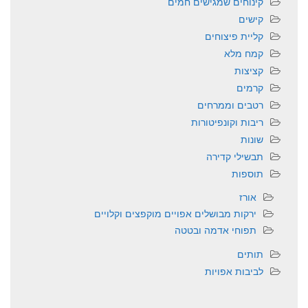
קינוחים שמגישים חמים
קישים
קליית פיצוחים
קמח מלא
קציצות
קרמים
רטבים וממרחים
ריבות וקונפיטורות
שונות
תבשילי קדירה
תוספות
אורז
ירקות מבושלים אפויים מוקפצים וקלויים
תפוחי אדמה ובטטה
תותים
לביבות אפויות