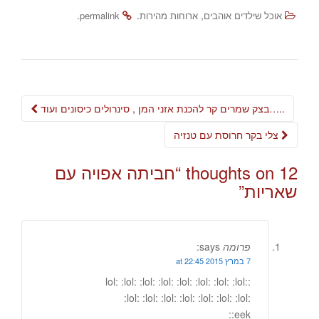
.
.
,
אוכל שילדים אוהבים
ארוחות מהירות
permalink
Post
בצק שמרים קר להכנת אזני המן , סינרולים כיסונים ועוד…..
navigation
צלי בקר חרוסת עם טנזיה
12 thoughts on “
חביתה אפויה עם
שאריות
”
פרומה
says:
7 במרץ 2015 at 22:45
:lol: :lol: :lol: :lol: :lol: :lol: :lol: :lol:
:lol: :lol: :lol: :lol: :lol: :lol: :lol:
:eek: