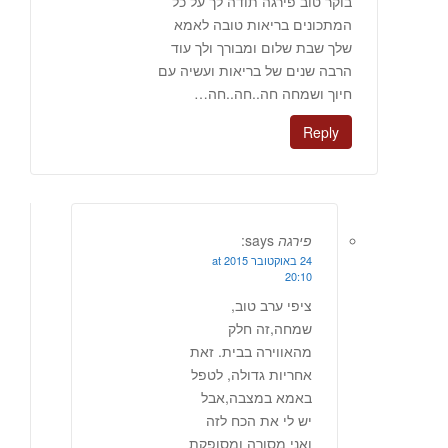
בוקר טוב פירגה תודה לך על כל
המתכונים בריאות טובה לאמא
שלך שבת שלום ומבורך ולך עוד
הרבה שנים של בריאות ועשיה עם
חיוך ושמחה חה..חה..חה…
Reply
פירגה
says:
24 באוקטובר 2015 at
20:10
ציפי ערב טוב,
שמחה,זה חלק
מהאווירה בבית. זאת
אחריות גדולה, לטפל
באמא במצבה,אבל
יש לי את הכח לזה
ואני מסורה ומסופקת