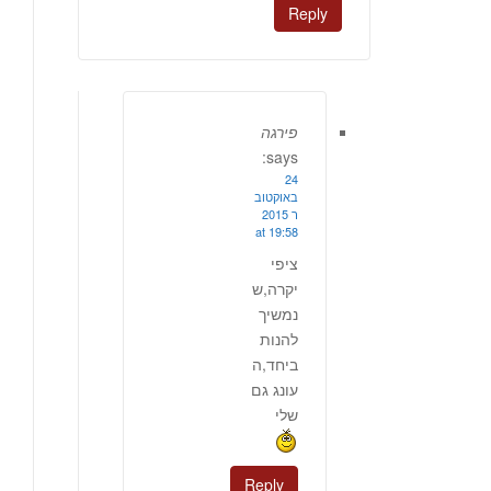
Reply
פירגה
says:
24
באוקטוב
ר 2015
at 19:58
ציפי
יקרה,ש
נמשיך
להנות
ביחד,ה
עונג גם
שלי
Reply