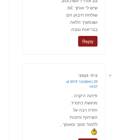
גם אותי ריגשת,וטוב
שיש לי אותך :lol:
שולחת חיבוק חם
ושנמשיך הלאה
בבריאות טובה.
Reply
ציפי
says:
23 באוקטובר 2015 at
14:07
פירגה היקרה .
מרגשת כתמיד.
תודה רבה על
השיתוף והזכות
ללמוד ממך ומאמך .