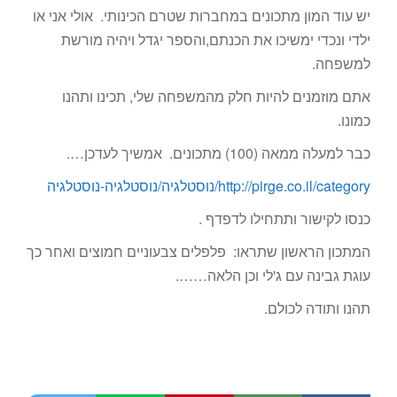
יש עוד המון מתכונים במחברות שטרם הכינותי. אולי אני או
ילדי ונכדי ימשיכו את הכנתם,והספר יגדל ויהיה מורשת
למשפחה.
אתם מוזמנים להיות חלק מהמשפחה שלי, תכינו ותהנו
כמונו.
כבר למעלה ממאה (100) מתכונים. אמשיך לעדכן….
http://pirge.co.il/category/נוסטלגיה/נוסטלגיה-נוסטלגיה
כנסו לקישור ותתחילו לדפדף .
המתכון הראשון שתראו: פלפלים צבעוניים חמוצים ואחר כך
עוגת גבינה עם ג'לי וכן הלאה…….
תהנו ותודה לכולם.