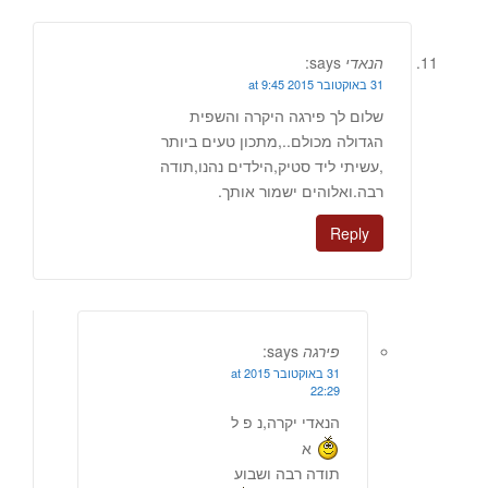
הנאדי
says:
31 באוקטובר 2015 at 9:45
שלום לך פירגה היקרה והשפית
הגדולה מכולם..,מתכון טעים ביותר
,עשיתי ליד סטיק,הילדים נהנו,תודה
רבה.ואלוהים ישמור אותך.
Reply
פירגה
says:
31 באוקטובר 2015 at
22:29
הנאדי יקרה,נ פ ל
א
תודה רבה ושבוע