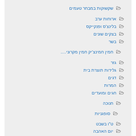
שקשוקות במבחר טעמים
ארוחות ערב
בלינצ'ס ופנקייקס
בצקים שונים
בשר
חמין חמינצ'יק חמין מקרוני….
גזר
גלידות תוצרת בית
דגים
המרות
חגים ומועדים
חנוכה
סופגניות
ט"ו בשבט
יום האהבה