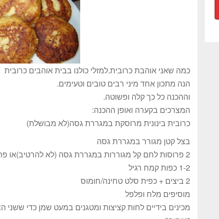
כמה שאני אוהבת כרובית.למזלי כולנו בבית אוהבים כרובית
הנה מתכון אחד מיני רבים טובים וטעימים.
וההכנה כל כך קלה ופשוטה.
המצרכים בקערה ואופן ההכנה:
כרובית בינונית מרוסקת במגררת גסה(לא מבושלת)
בצל קטן מגורר במגררת גסה
2 פרוסות לחם קל מגוררות במגררת גסה (לא להרטיב)או פתיתי תפוחי אדמה מוכנים (יש בסופר)
1-2 כפות קמח רגיל
2 ביצים + כפית סלט טחינה/חומוס
מוסיפים מלח ופלפל
מכינים בידיים לחות קציצות ומטגנים במעט שמן כדי ששני הצ