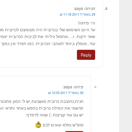
חניתה
says:
29 באפריל 2011 at 11:18
היי פירגה!
עד היום השימוש שלי בכרובית היה מצומצם לכרובית מט
שאר ירקות. ו….אתמול גיליתי את לביבות הכרובית יאמייי
עוד. מומלץ ביותר לאוהבי הכרובית. כמו תמיד אין כמוך
Reply
פירגה
says:
29 באפריל 2011 at 12:05
חנית,כחובבת כרובית מושבעת,יש לי המון מתכוני
תרשמי את המילה כרובית בחפש באתר ותראי המו
יש גם עוד קציצות ;) שווה לדפדף.
סופ"ש נפלא וטעים לכם