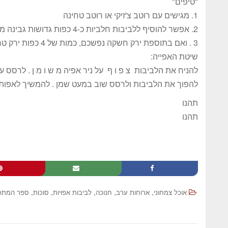
"טיפים"
1. מגישים עם רוטב צ'זיקי או רוטב טחינה
2. אפשר להוסיף ללביבות חלביות כ-4 כפות גדושות גבינה מלוחה מרוסקת לוותר על תוספת הטחינה.
3 . ואם בתוספת ירק חשקה נפשכם, כמות של 4 כפות ירק טרי כמו:שמיר,בצל ירוק,פטרוזיליה יהיה נפלא.
שיטת האפייה:
להניח את הלביבות צ פ ו ף על ניר אפיה מ ש ו מ ן . לרסס עליהם שמ
להפוך את הלביבות ולרסס שוב במעט שמן . להמשיך לאפות עוד כ-10
תהנו
תהנו
,
,
,
,
,
אוכל צמחוני
ארוחות ערב
חנוכה
לביבות אפויות
סוכות
ספר המתכו