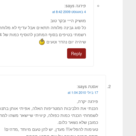
פירגה
says:
4 באוגוסט 2009 at 8:42
מושיק הייי ובקר טוב
כל סוג גבינה מלוחה תתאים אבל עדיף לא מלוחה
רשמתי בטיפים בסוף המתכון להוסיף כמות של 4 כפות.
שיהיה יום נהדר וטעים
Reply
אסנת
says:
17 ביולי 2010 at 1:04
פירגה יקרה,
הכנתי את הלביבות המטריפות האלה, אפיתי אותן בתנור
לשמחתי הכנתי כמות כפולה, קיוויתי שיישאר משהו למח
כמובן שלא נשאר כלום.
טעימות להפליא!!! מעדן, יש להן טעם מיוחד ,מדהים!