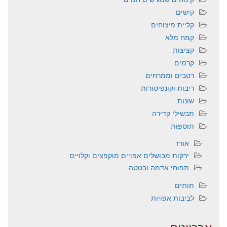
קישים
קליית פיצוחים
קמח מלא
קציצות
קרמים
רטבים וממרחים
ריבות וקונפיטורות
שונות
תבשילי קדירה
תוספות
אורז
ירקות מבושלים אפויים מוקפצים וקלויים
תפוחי אדמה ובטטה
תותים
לביבות אפויות
ארכיונים