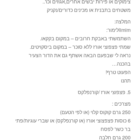
צימוקים או פירות יבשים אחרים,אגוזים וכו'..
משטחים בתבנית או מכינים כדורים/נקניק
המלצה:
limimלימור:
השתמשתי באבקת חרובים – במקום בקקאו.
שמתי פצפוצי אורז ללא סוכר – במקום ביסקויטים.
נראה לי שבפעם הבאה אשתף גם את הדור הצעיר
בהכנה…
הפעוט טרף!
תהנו
5. פצפוצי אורז /קורנפלקס
מצרכים :
250 גרם קוקוס קלוי (או לפי הטעם)
6 כוסות פצפצוצי אורז (או קורנפלקס) או שברי עוגיות/פתי
בר כשר לפסח
200 גרם חלבה