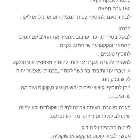
150 גרם חמאה
לבחור טעם ולהוסיף: כפית תמצית רום או וניל, או ליקר.
הכנה:
לבשל בסיר תוך כדי ערבוב מתמיד את החלב עם הסוכר
החמאה והקקאו עד שייתמזגו לקרם.
להוסיף טעמים .
להעביר לקערה ולקרר 2 דקות. להוסיף פצפוצים/קורנפלקס
או שברי עוגיות/פתי בר כשר לפסח ,בכמות שאפשר יהיה
ללוש בצק נוח.
ניתן להוסיף: קיצוצי פירות יבשים,אגוזים,קוקוס ועוד מה
שרוצים….
הערה חשובה: העיסה צריכה להיות שוקולדית ולא יבשה-
שימו לב לא להוסיף יותר מדי קורנפלקס.
לשטח בתבנית ו ל ה ד ק.
אפשר לבזוק קוקוס או קקאו או שוקולית.