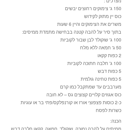
מצרכים :
150 ג' צימוקים רחוצים יבשים
כוס יין מתוק לקידוש
משרים את הצימוקים והיין 6 שעות
בתוך סיר על להבה קטנה בבחישה מתמדת ממיסים:
100 ג' שוקולד לבן שבור לקוביות
50 ג' חמאה ללא מלח
2 כפות קקאו
100 ג' חלבה חתוכה לקוביות
5 כפות דבש
5 כפות טחינה גולמית
מערבבים עד שמתקבל כמו קרם
כוס אגוזים קלויים קצוצים גס – לא חובה
כ-2 כוסות פצפוצי אורז או קורנפלקס/פתי בר או עוגיות
כשרות לפסח
הכנה:
ממיסים על להבה נמוכה, שוקולד, חמאה, קקאו,חלבה,דבש