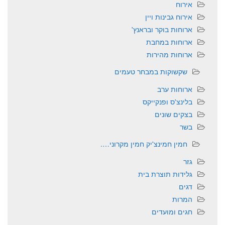
אירוח
אירוח גבינות ויין
ארוחות בוקר ובראנץ'
ארוחות במחבת
ארוחות מהירות
שקשוקות במבחר טעמים
ארוחות ערב
בלינצ'ס ופנקייקס
בצקים שונים
בשר
חמין חמינצ'יק חמין מקרוני….
גזר
גלידות תוצרת בית
דגים
המרות
חגים ומועדים