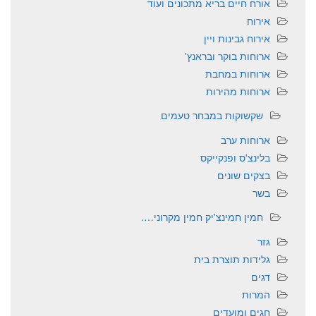
אורח חיים בריא מתכונים ועוד
אירוח
אירוח גבינות ויין
ארוחות בוקר ובראנץ'
ארוחות במחבת
ארוחות מהירות
שקשוקות במבחר טעמים
ארוחות ערב
בלינצ'ס ופנקייקס
בצקים שונים
בשר
חמין חמינצ'יק חמין מקרוני….
גזר
גלידות תוצרת בית
דגים
המרות
חגים ומועדים