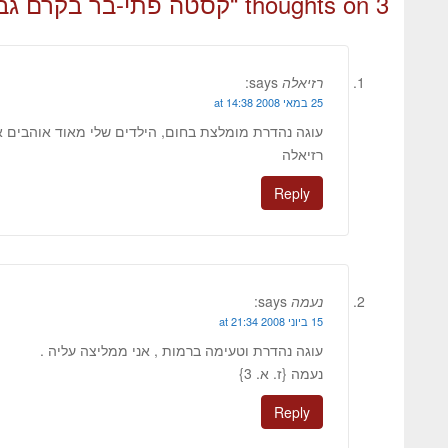
3 thoughts on “
קסטה פתי-בר בקרם גבי
רזיאלה
says:
25 במאי 2008 at 14:38
עוגה נהדרת מומלצת בחום, הילדים שלי מאוד אוהבים א
רזיאלה
Reply
נעמה
says:
15 ביוני 2008 at 21:34
עוגה נהדרת וטעימה ברמות , אני ממליצה עליה .
נעמה {ז. א. 3}
Reply