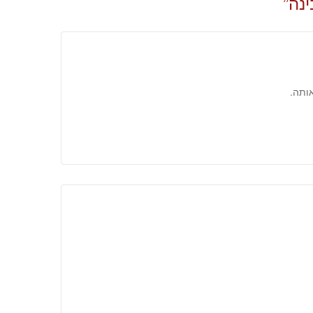
נה
”
ותה.