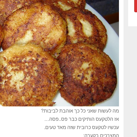
מה לעשות שאני כל כך אוהבת לביבות?
אז הלטקעס הותיקים כבר פס..פסה…
עכשיו לטקעס כרובית שזה מאד טעים.
המצרכים בקערה: