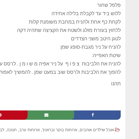
פלפל שחור
ללוש ביד עד לקבלת בלילה אחידה
לקחת כף אחת ולהניח במחבת משומנת קלות
ללחוץ בעזרת מזלג ולשטח את הקציצה שתהיה דקה
לטגן היטב משני הצדדים
להניח על ניר מגבת-סופג שמן
שיטת האפייה:
להניח את הלביבות צ פ ו ף על ניר אפיה מ ש ו מ ן . לרסס עליהם שמ
להפוך את הלביבות ולרסס שוב במעט שמן . להמשיך לאפות עוד כ-10
תהנו
,
,
,
,
אוכל שילדים אוהבים
ארוחות בוקר ובראנץ'
ארוחות ערב
חנוכה
לבי