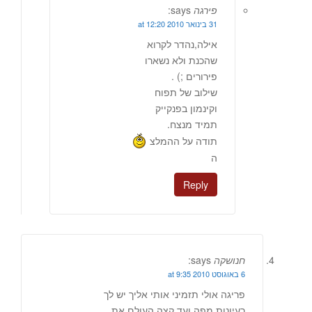
פירגה
says:
31 בינואר 2010 at 12:20
אילה,נהדר לקרוא
שהכנת ולא נשארו
פירורים ;) .
שילוב של תפוח
וקינמון בפנקייק
תמיד מנצח.
תודה על ההמלצ
ה
Reply
חנושקה
says:
6 באוגוסט 2010 at 9:35
פריגה אולי תזמיני אותי אליך יש לך
רעיונות מפה ועד קצה העולם את