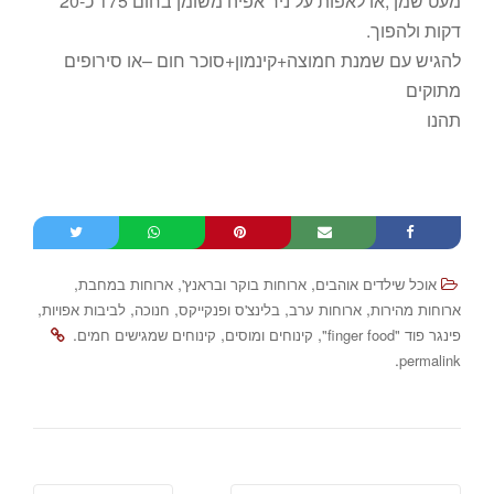
מעט שמן ,או לאפות על ניר אפיה משומן בחום 175 כ-20
דקות ולהפוך.
להגיש עם שמנת חמוצה+קינמון+סוכר חום –או סירופים
מתוקים
תהנו
,
,
,
אוכל שילדים אוהבים
ארוחות בוקר ובראנץ'
ארוחות במחבת
,
,
,
,
,
ארוחות מהירות
ארוחות ערב
בלינצ'ס ופנקייקס
חנוכה
לביבות אפויות
.
,
,
פינגר פוד "finger food"
קינוחים ומוסים
קינוחים שמגישים חמים
.
permalink