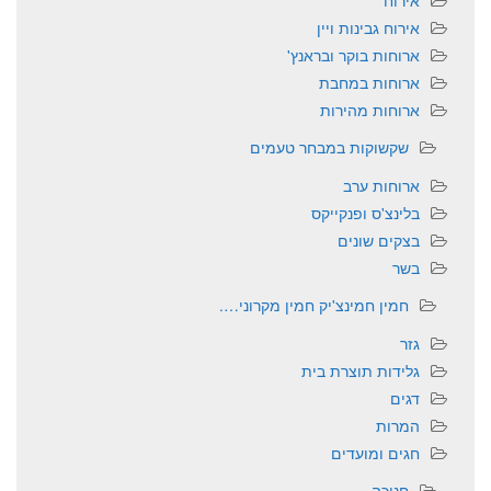
אירוח
אירוח גבינות ויין
ארוחות בוקר ובראנץ'
ארוחות במחבת
ארוחות מהירות
שקשוקות במבחר טעמים
ארוחות ערב
בלינצ'ס ופנקייקס
בצקים שונים
בשר
חמין חמינצ'יק חמין מקרוני….
גזר
גלידות תוצרת בית
דגים
המרות
חגים ומועדים
חנוכה