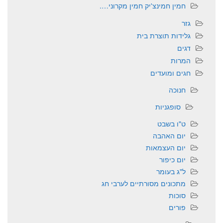
חמין חמינצ'יק חמין מקרוני….
גזר
גלידות תוצרת בית
דגים
המרות
חגים ומועדים
חנוכה
סופגניות
ט"ו בשבט
יום האהבה
יום העצמאות
יום כיפור
ל"ג בעומר
מתכונים מסורתיים לערבי חג
סוכות
פורים