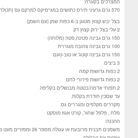
המצרכים בקערה:
570 גרם גרעיני תירס כתושים במגי'מיקס למרקם גס (תכולה של 2 קופסאות נטו)ללא נוזלים.
בצל יבש קצוץ מטוגן ב-6 כפות שמן (עם השמן)
2 עלי בצל ירוק קצוץ דק
150 גרם גבינה פטינה,פטה (מלוחה)
100 גרם גבינה צהובה מגוררת
150 גרם גבינה קוטג' או טוב-טעם
3 ביצים
2 כפות גדושות קמח
2 כפות גדושות פירורי לחם
2 תפוחי אדמה/בטטה מבושלים בקליפה
עד שסכין חודרת בקלות.
מקררים מקלפים ומגררים גס.
מלח , פלפל שחור, קורט אגוז מוסקט
ההכנה:
משמנים תבנית מרובעת או עגולה מספר 26 ומפזרים מעט פירורי לחם
יוצקים את הבלילה.