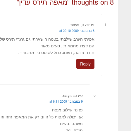
8 thoughts on “
מאפה תירס עדין
”
פנינה ק.
says:
8 בנובמבר 2009 at 22:10
אפיתי הערב שילבתי בטטה ה שארתי גם גרגרי תירס שלמי
הם קצרו מחמאות , טעים מאוד.
תודה פירגה, תענוג גדול לשוטט בין מתכונייך.
Reply
פירגה
says:
9 בנובמבר 2009 at 6:11
פנינה שילוב מנצח
אני יכולה לאפות כל היום רק את המאפה הזה והי
משהו…טעים
תודה :lol: