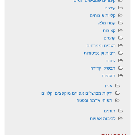
קינוחים שמגישים חמים
קישים
קליית פיצוחים
קמח מלא
קציצות
קרמים
רטבים וממרחים
ריבות וקונפיטורות
שונות
תבשילי קדירה
תוספות
אורז
ירקות מבושלים אפויים מוקפצים וקלויים
תפוחי אדמה ובטטה
תותים
לביבות אפויות