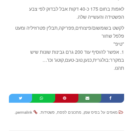
לאפות בחום 175 כ-40 דקות אבל לבדוק לפי צבע
הפשטידה והעשייה שלה.
לקשט בשומשום/פיצוחים,פפריקה,תבלין פטרוזיליה ומעט
פלפל שחור
"טיפ"
1. אפשר להוסיף עוד 200 גרם גבינות שונות שיש
במקרר:בולגרית,כנען,טוב-טעם,קוטג' וכו'…
תהנו.
.
.
,
,
מאפים על בסיס שמן
מתכונים לפסח
פשטידות
permalink