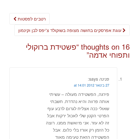
Post
רטבים לפסטות
navigation
עוגת אפרסקים בחושה מצופה בשוקולד צ'יפס לבן וקינמון
16 thoughts on “
פשטידת ברוקולי
ותפוחי אדמה
”
פנינה
says:
27 בינואר 2012 at 14:01
פירגה, הפשטידה מעולה – עשיתי
אותה פרווה והיא נהדרת. חשבתי
שאולי ככה אצליח לגרום לרבע עוף
הפרטי הקטן שלי לאכול ירקות אבל
זה לא עזר. אני מיואשת ממנו. רוצה
כל הזמן רק אורז בלי כלום. אבל
הפשטידה הזאת טעימה מאוד