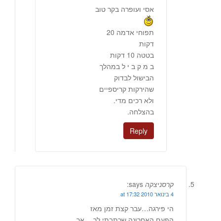
אסי ועופרה בקר טוב
תפוחי אדמה 20
דקות
בטטה 10 דקות
ב מ ק ב י ל במהלך
הבישול לבדוק
שהירקות קריספיים
ולא רכים מדי.
בהצלחה.
Reply
קרסניצקה
says:
4 בינואר 2010 at 17:32
הי פירגה…עבר קצת זמן מאז
הפעם האחרונה שכתבתי לך… אך