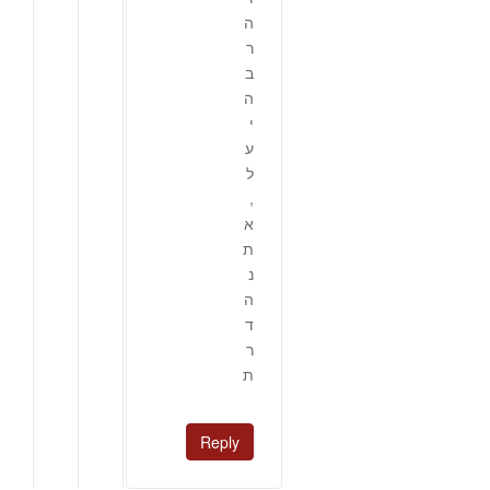
ה
ר
ב
ה
י
ע
ל
,
א
ת
נ
ה
ד
ר
ת
Reply