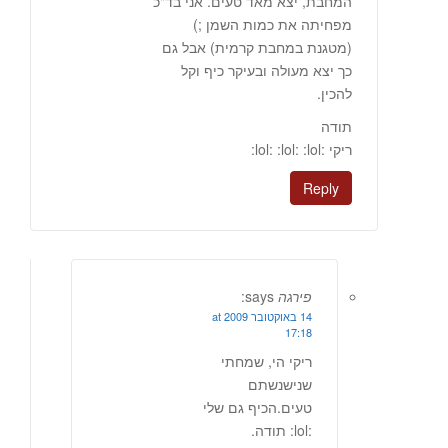
המחבת, יצא מאד טעים. אני בד"כ
מפחיתה את כמות השמן ;)
(מטגנת במחבת קרמית) אבל גם
כך יצא מעולה ובעיקר כיף וקל
להכין.
תודה
ריקי :lol: :lol: :lol:
Reply
פירגה
says:
14 באוקטובר 2009 at
17:18
ריקי הי, שמחתי
שנישנשתם
טעים.הכיף גם שלי
:lol: תודה.