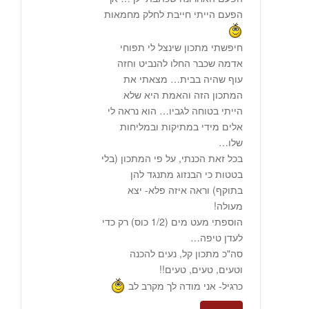
הפעם הייתי חייבת לחלק מחמאות
חיפשתי מתכון שינצל לי תפוחי
אדמה שכבר החלו להנביט וחזה
עוף שהיה בבית… מצאתי את
המתכון הזה והאמת היא שלא
הייתי בטוחה לגביו… הוא נראה לי
אלים מידי במתיקות ובמליחות
שלו…
בכל זאת הכנתי, על פי המתכון (בלי
בטטות כי הבנזוג מתנגד להן
בתוקף) וראה איזה פלא- יצא
מעולה!
הוספתי מעט מים (1/2 כוס) רק כדי
לעדן טיפה…
סה"כ מתכון קל, נעים להכנה
וטעים, טעים, טעים!!
כרגיל- אני מודה לך מקרב לב