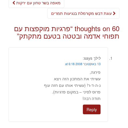
Post
מאפה בשר טחון עם ירקות
navigation
עוגת דבש מקורמלת בנגיעות תמרים
60 thoughts on “
פרגיות מוקפצות עם
תפוחי אדמה ובטטה בטעם מתקתק
”
לילך
says:
13 באוקטובר 2008 at 6:18
פירגה,
עשיתי את המתכון הזה ויצא
נ-ה-ד-ר! (עשיתי אותו עם חזה עוף
פרוס לסיני – במקום פרגיות).
תודה רבה!
Reply