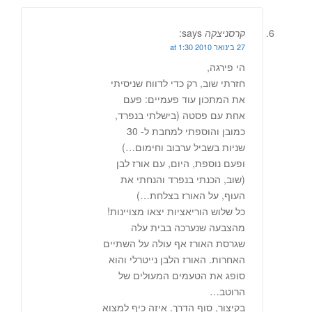
קרסניצקה
says:
27 בינואר 2010 at 1:30
הי פירגה,
חזרתי שוב, רק כדי לדווח שניסיתי
את המתכון עוד פעמיים: פעם
אחת עם פסטה (בישלתי בנפרד,
כמובן והוספתי למחבת ל- 30
שניות בשביל ערבוב וחימום…)
ופעם נוספת, היום, עם אורז לבן
(שוב, הכנתי בנפרד והנחתי את
העוף, על האורז בצלחת…)
כל שלוש הוריאציות יצאו מצויינות!
מהצבעה שנערכה בבית עלה
שגרסת האורז אף עולה על השתיים
האחרות. האורז הלבן נייטרלי והוא
סופג את הטעמים המעולים של
הרוטב…
בקיצור, סוף הדרך. איזה כיף למצוא