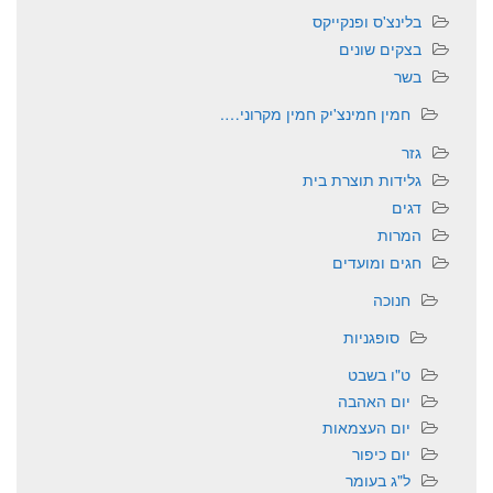
בלינצ'ס ופנקייקס
בצקים שונים
בשר
חמין חמינצ'יק חמין מקרוני….
גזר
גלידות תוצרת בית
דגים
המרות
חגים ומועדים
חנוכה
סופגניות
ט"ו בשבט
יום האהבה
יום העצמאות
יום כיפור
ל"ג בעומר