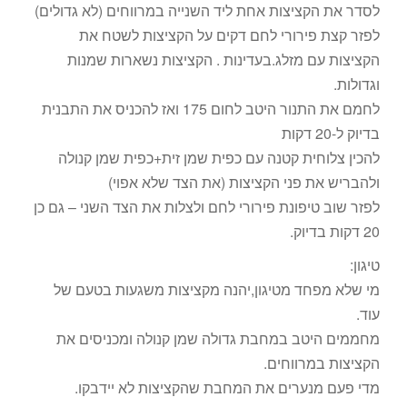
לסדר את הקציצות אחת ליד השנייה במרווחים (לא גדולים)
לפזר קצת פירורי לחם דקים על הקציצות לשטח את
הקציצות עם מזלג.בעדינות . הקציצות נשארות שמנות
וגדולות.
לחמם את התנור היטב לחום 175 ואז להכניס את התבנית
בדיוק ל-20 דקות
להכין צלוחית קטנה עם כפית שמן זית+כפית שמן קנולה
ולהבריש את פני הקציצות (את הצד שלא אפוי)
לפזר שוב טיפונת פירורי לחם ולצלות את הצד השני – גם כן
20 דקות בדיוק.
טיגון:
מי שלא מפחד מטיגון,יהנה מקציצות משגעות בטעם של
עוד.
מחממים היטב במחבת גדולה שמן קנולה ומכניסים את
הקציצות במרווחים.
מדי פעם מנערים את המחבת שהקציצות לא יידבקו.