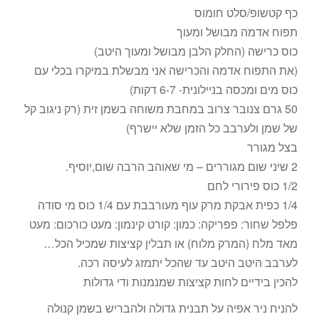
כף קטשופ/סלט חומוס
תפוח אדמה מבושל ומעוך
כוס כרישה (החלק הלבן מבושל ומעוך היטב)
(את התפוח אדמה והכרישה אני מבשלת במיקרו בכלי עם
כוס מים ומכסה בניילונית- 6-7 דקות)
50 גרם צנובר צרוב במחבת משוחה בשמן זית (רק ניגוב קל
של שמן ולערבב כל הזמן שלא יישרף)
בצל מגורר
2 שיני שום מגוררים – מי שאוהב הרבה שום,יוסיף.
1/2 כוס פירורי לחם
1/4 כפית אבקת מרק עוף מעורבבת עם 1/4 כוס מי סודה
פלפל שחור: פפריקה: כמון: קורט קינמון: מעט כורכום: מעט
מאד מלח (המרק מלוח) או תבלין קציצות שמכיל הכל…
לערבב היטב היטב עד שהכל יתמזג לעיסה רכה.
להכין בידיים לחות קציצות שמנמנות ודי גדולות
להניח ניר אפיה על תבנית גדולה ולהבריש בשמן קנולה