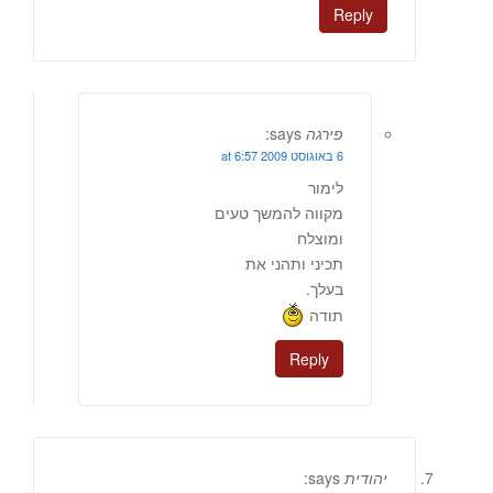
Reply
פירגה
says:
6 באוגוסט 2009 at 6:57
לימור
מקווה להמשך טעים
ומוצלח
תכיני ותהני את
בעלך.
תודה
Reply
יהודית
says: