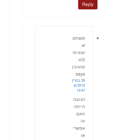
Reply
משתמ
ש
אנונימי
(לא
מזוהה)
says:
29 במרץ
2012 at
13:47
הכוונה
הייתה
האם
זה
אפשרי
או