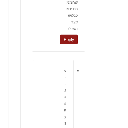
שהממ
רח יכול
לגלוש
לצד
השני?
Reply
פ
י
ר
ג
ה
s
a
y
s