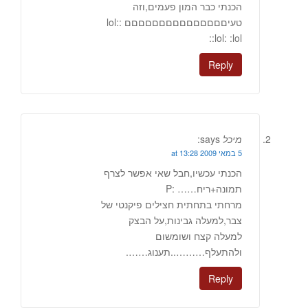
הכנתי כבר המון פעמים,וזה
טעיםםםםםםםםםםםםםםם :lol:
:lol: :lol:
Reply
מיכל
says:
5 במאי 2009 at 13:28
הכנתי עכשיו,חבל שאי אפשר לצרף
תמונה+ריח…… :P
מרחתי בתחתית חצילים פיקנטי של
צבר,למעלה גבינות,על הבצק
למעלה קצח ושומשום
ולהתעלף………..תענוג…….
Reply