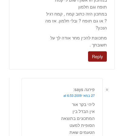
תופח וגם חלמון
במתכון הזה כתוב קמח , קמח רגיל
? או גם תופח ? ובלי חלמון. אז מה
הנכון?
מתכוונת להכין מחר אודה לך על
תשובתך .
Reply
פירגה
says:
27 במאי 2009 at 6:53
ליהי בקר אור
אין הבדל בין
המתכונים בתוצאה
הסופית למעט
הטעמים שאת