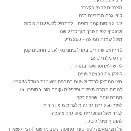
מצרכים לבצק בקערה :
200 גרם מרגרינה רכה
1/2 2 כוסות קמח תופח – להתחיל ללוש עם 2 כוסות
ולהוסיף לפי הצורך תוך כדי לישה
מיכל שמנת חמוצה = 250 מ"ל
15 זיתים שחורים בגודל בינוני מגולענים חתוכים קטן
קורט מלח לטעם
ללוש ולאחסן שעה במקרר.
לחלק את הבצק לשניים
חצי מהבצק לרדד ולשטח בתבנית משומנת בגודל 27X33
למרוח ממרח חצילים ופלפלים (קונים מוכן בסופר)- או
ממרח אחר- שכבה דקה.
לפזר 250 גרם גבינה בולגרית מ פ ו ר ר ת
לגרר מעל הבולגרית 200 גרם צהובה.
להוסיף מיכל קוטג' .
על חצי מאפה לפזר טונה סחוטה היטב מהשמן (חצי תשאירו