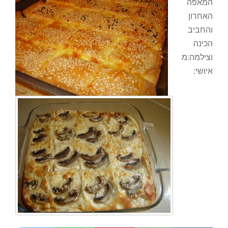
המאפה
האחרון
והחביב
הכינה
וצילמה:מ
איושי: