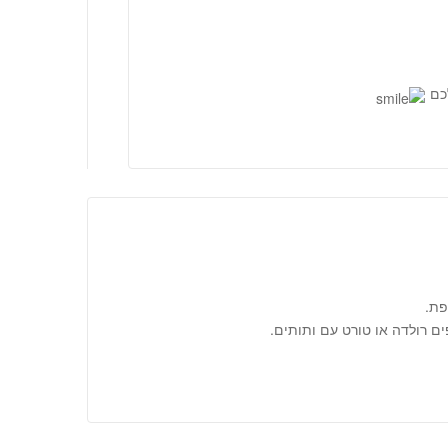
לכם
פת.
ם רולדה או טורט עם ותותים.