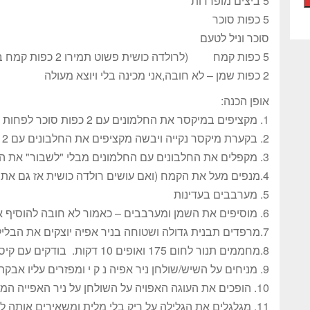
5 ביצים מופרדות
5 כפות סוכר
סוכר וניל לטעם
5 כפות קמח (לרולדה כושית פשוט תמירו 2 כפות קמח ב-2 כפות אבקת קקאו).
2 כפות שמן – לא חובה,אני מכינה בלי ויוצא מעולה
אופן הכנה:
1. מקציפים במיקסר את החלמונים עם 2 כפות סוכר לפחות 2 דקות ומורידים לקערה
2. בקערת מיקסר נקייה ויבשה מקציפים את החלבונים עם 2 כפות סוכר לקצף גבוה ויציב
3. מקפלים את החלבונים עם החלמונים מבלי "לשבור" את הקצף
4.מנפים מעל את הקמח (ואם עושים רולדה כושית אז גם את הקקאו)
5. מערבבים בעדינות
6. מוסיפים את השמן ומערבבים – כאמור לא חובה להוסיף את השמן
7.מרפדים תבנית גדולה ושטוחה בניר אפיה יוצקים את הבלילה ומיישרים
8.מחממים תנור לחום 175 ואופים 10 דקות. בודקים עם קיסם שהעוגה מוכנה
9. מניחים על השיש/שולחן ניר אפיה נ ק י ומפזרים עליו אבקת סוכר
10. הופכים את העוגה האפויה על השולחן על ניר האפייה המפודר (עדיין עם הניר עליה)
11. מגלגלים את הגלילה על ריק בלי מלית ומשאירים אותה לפחות דקה מגולגלת