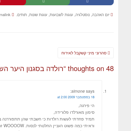
.
,
,
,
,
יום האהבה
נוסטלגיה
עוגות לשבועות
עוגות שונות
תותים
malink
סהרוני מיני קשקבל לאירוח
48 thoughts on “
רולדה בסגנון היער הש
simone
says:
18 בספטמבר 2009 at 2:00
הי פירגה,
סימון מאורלדו פלורידה,
תמיד פחדתי לעשות רולדות כי חשבתי שהן תתפוררנה ב
וראיתי כמה פשוט העניין החלטתי לנסות. WOOOOW זה היה ממש פשוט וקל.