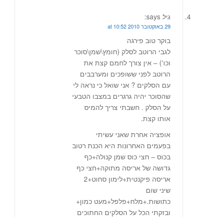
גיל
says:
29 באוקטובר 2010 at 10:52
בוקר טוב פירגה
לגבי הרוטב לסלק (חומץ\שמן\סוכר
וכו') – אין צורך לחמם קצת את
הרוטב לפני ששופכים ומערבבים
עם הסלקים ? אני שואל כי נראה לי
שהסוכר יהיה גרגרים במצבו הטבעי
על הסלק . חשבתי צריך להמיס
אותו קצת.
אופציה אחרת שאני עשיתי
בפעמים האחרונות היא הכנת רטוב
בכוס – חצי כוס שמן קנולה+כף
גדושה של אריסה מתוקה+חצי כף
אריסה פיקנטית+לימון סחוט+2
שיני שום
כתושות.+מלח+פלפל+מעט כמון+
ובזקתי הכל על הסלקים החתוכים