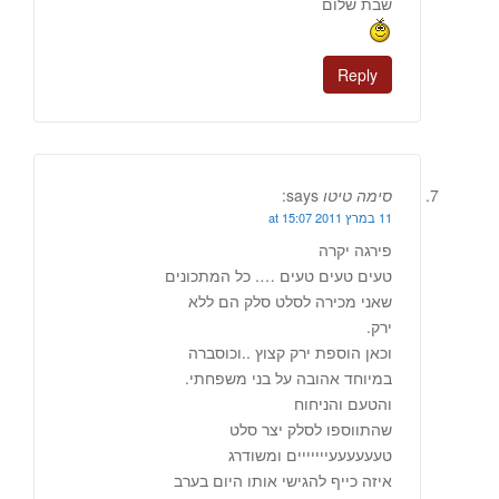
שבת שלום
Reply
סימה טיטו
says:
11 במרץ 2011 at 15:07
פירגה יקרה
טעים טעים טעים …. כל המתכונים
שאני מכירה לסלט סלק הם ללא
ירק.
וכאן הוספת ירק קצוץ ..וכוסברה
במיוחד אהובה על בני משפחתי.
והטעם והניחוח
שהתווספו לסלק יצר סלט
טעעעעעעייייייים ומשודרג
איזה כייף להגישי אותו היום בערב