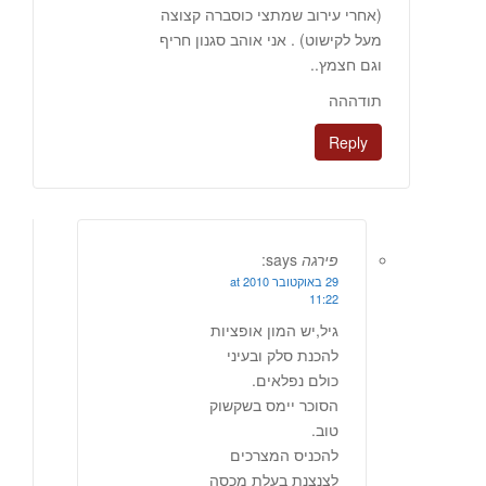
(אחרי עירוב שמתצי כוסברה קצוצה
מעל לקישוט) . אני אוהב סגנון חריף
וגם חצמץ..
תודההה
Reply
פירגה
says:
29 באוקטובר 2010 at
11:22
גיל,יש המון אופציות
להכנת סלק ובעיני
כולם נפלאים.
הסוכר יימס בשקשוק
טוב.
להכניס המצרכים
לצנצנת בעלת מכסה