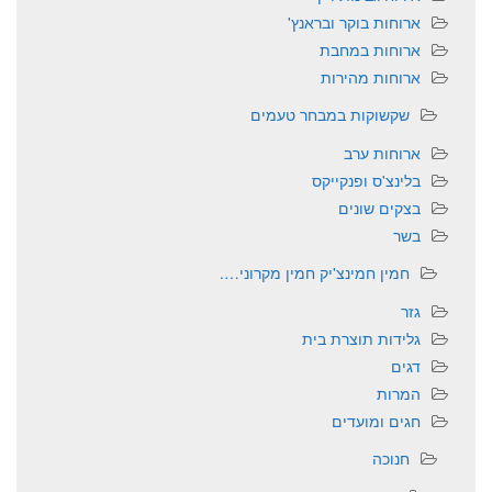
ארוחות בוקר ובראנץ'
ארוחות במחבת
ארוחות מהירות
שקשוקות במבחר טעמים
ארוחות ערב
בלינצ'ס ופנקייקס
בצקים שונים
בשר
חמין חמינצ'יק חמין מקרוני….
גזר
גלידות תוצרת בית
דגים
המרות
חגים ומועדים
חנוכה