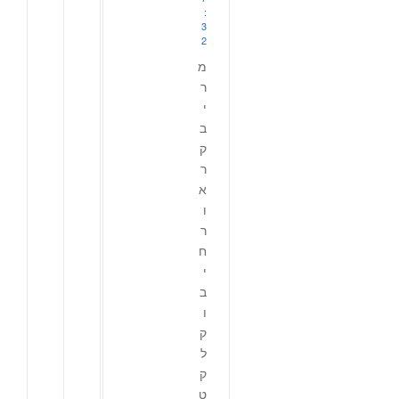
:
3
2
מ
ר
י
ב
ק
ר
א
ו
ר
ח
י
ב
ו
ק
ל
ק
ט