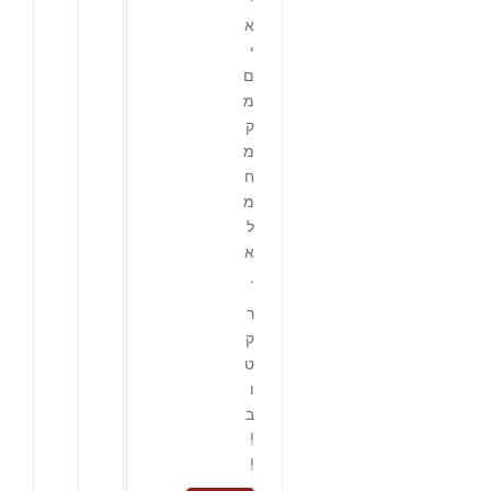
א
י
ם
מ
ק
מ
ח
מ
ל
א
.
ר
ק
ט
ו
ב
!
!