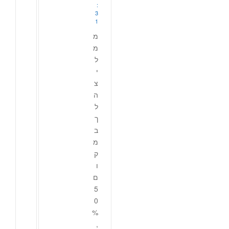
:
3
1
מ
מ
ל
י
צ
ה
ל
ך
ב
מ
ק
ו
ם
5
0
%
,