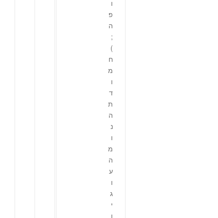
ו
פ
ה
;
)
ח
מ
ו
ד
ת
ה
נ
ו
מ
ה
ע
ו
ג
י
ו