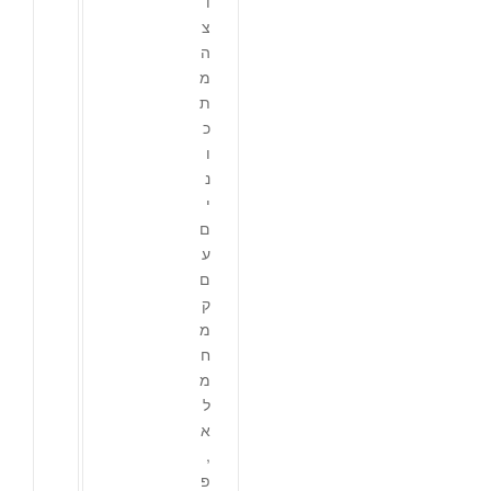
ו
צ
ה
מ
ת
כ
ו
נ
י
ם
ע
ם
ק
מ
ח
מ
ל
א
,
פ