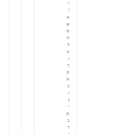
!
!
א
ש
מ
ח
ל
ע
ו
ד
מ
ת
כ
ו
נ
י
ם
ב
ר
י