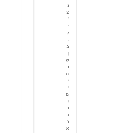
נ
צ
'
י
ק
.
ב
ן
ש
נ
ת
י
י
ם
ו
כ
ב
ר
א