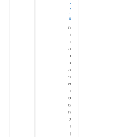
7
:
1
0
ת
ו
ד
ה
ר
ב
ה
פ
ש
ו
ט
מ
ת
כ
ו
ן