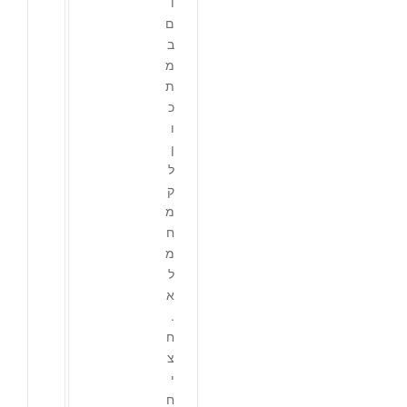
ו
ם
ב
מ
ת
כ
ו
ן
ל
ק
מ
ח
מ
ל
א
.
ח
צ
י
ח