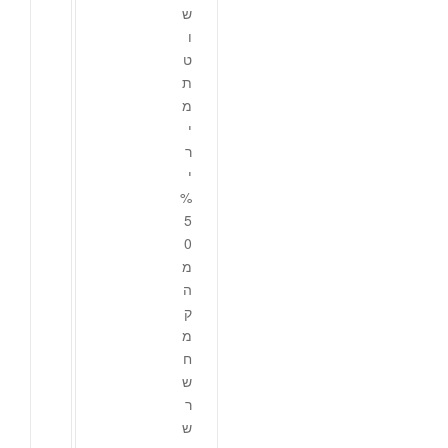
ש
ו
ט
ת
מ
י
ר
י
%
5
0
מ
ה
ק
מ
ח
ש
ר
ש