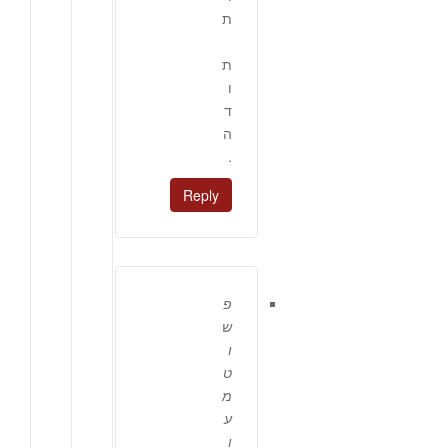
ת
ת
ו
ד
ה
.
Reply
פ
ש
ו
ט
מ
ע
ו