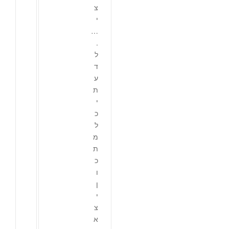
צ
י
…
.
ל
ד
ע
ת
י
כ
ל
מ
ת
כ
ו
ן
י
צ
א