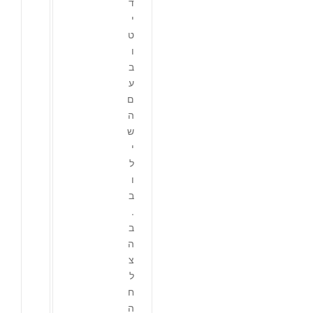
ד
י
ט
ו
ב
ע
ם
ה
ש
י
ל
ו
ב
.
ב
ה
צ
ל
ח
ה