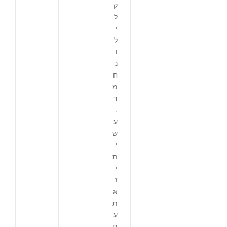
ק
ל
י
ל
ו
נ
ח
מ
ד
.
ע
ש
י
ת
י
ז
א
ת
ע
ם