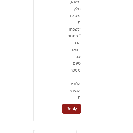
משהו,
חלק
מעוגיו
ת
"נשכחו
" בתנור
הכבוי
ויצאו
עם
טעם
ממכר!!
!
אלופה
אמיתי
ת!
Reply