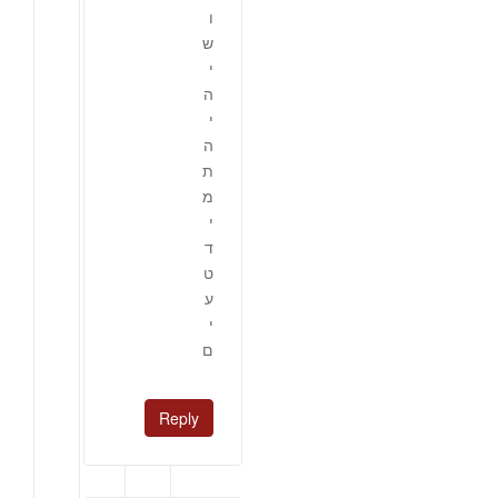
ו
ש
י
ה
י
ה
ת
מ
י
ד
ט
ע
י
ם
Reply