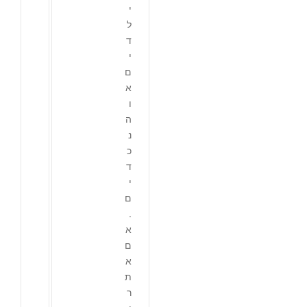
י
ל
ד
י
ם
א
ו
ה
נ
כ
ד
י
ם
.
א
ם
א
ת
ר