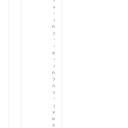
ו
ג
י
ו
ת
כ
י
י
פ
י
ו
ת
ל
ה
כ
י
ן
ע
ם
ה