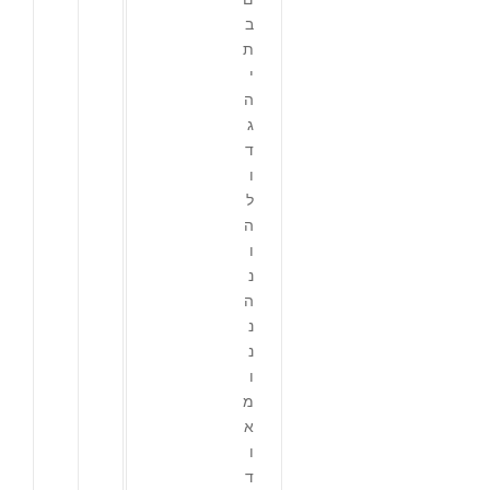
ב
ת
י
ה
ג
ד
ו
ל
ה
ו
נ
ה
נ
נ
ו
מ
א
ו
ד