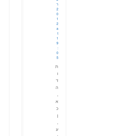
ר
2
0
1
2
a
t
1
9
:
0
5
ת
ו
ד
ה
,
א
כ
ן
,
ע