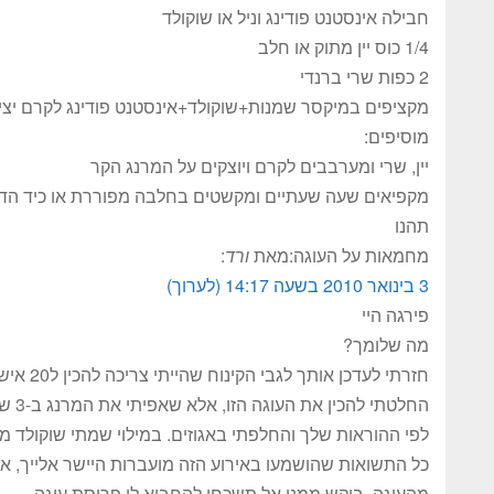
חבילה אינסטנט פודינג וניל או שוקולד
1/4 כוס יין מתוק או חלב
2 כפות שרי ברנדי
מקציפים במיקסר שמנות+שוקולד+אינסטנט פודינג לקרם יצי
מוסיפים:
יין, שרי ומערבבים לקרם ויוצקים על המרנג הקר
מקפיאים שעה שעתיים ומקשטים בחלבה מפוררת או כיד הדמ
תהנו
מחמאות על העוגה:מאת
ורד
:
3 בינואר 2010 בשעה 14:17
(לערוך)
פירגה היי
מה שלומך?
חזרתי לעדכן אותך לגבי הקינוח שהייתי צריכה להכין ל20 איש (בסופו של דבר ל30 איש).
לפי ההוראות שלך והחלפתי באגוזים. במילוי שמתי שוקולד מר
כל התשואות שהושמעו באירוע הזה מועברות היישר אלייך, אנ
מהעוגה, ביקש ממני אל תשכחי להחביא לי פרוסת עוגה…