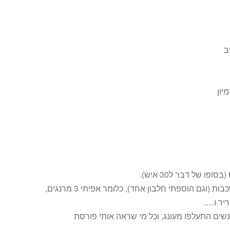
ב
יון
החלטתי להכין את העוגה הזו, אלא שאפיתי את המרנג ב-3 שכבות (וגם הוספתי חלבון אחד), כלומר אפיתי 3 מרנגים,
יר ו….
שים התעלפו מעונג, וכל מי שראה אותי פורסת