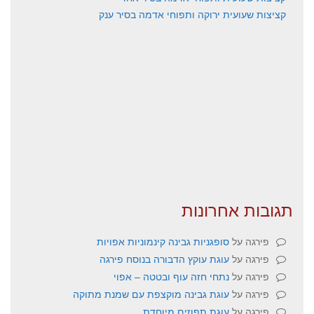
קציצות שעועית ירוקה ותפוחי אדמה בסיר ענק
תגובות אחרונות
פירגה
על
סופגניות גבינה קינמוניות אפויות
פירגה
על
עוגת עוקץ הדבורה בנוסח פירגה
פירגה
על
נתחי חזה עוף ובטטה – אפוי
פירגה
על
עוגת גבינה מוקצפת עם שמנת מתוקה
פירגה
על
עוגת תפוזים מיוחדת