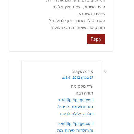
היער השחור, יצא פיצוץ וכל מי
שטעם, השתגע.
האם יש לך מתכון נוסף לרולדה?
תודה, שרי שאוהבת הכי בעולם!
Reply
פירגה
says:
27 במרץ 2012 at 9:41
שרי מקסימה
תודה רבה.
http://pirge.co.il/חגי
ם/פסח/עוגות-לפסח/
רולדה-גלילה-לפסח
http://pirge.co.il/איר
וח/רולדות-פירות-מת