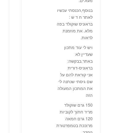
מעולים.
בנוסף,הכנסתי עכשיו
לאתר ח ד ש :
בראוניס שוקולד בפה
מלא. את מוזמנת
לראות.
ויש לי עוד מתכון
שעדיין לא
באתר.בבקשה:
בראוניס-דורית
אני קוראת להם על
שם גיסתי שנתנה לי
את המתכון המעולה
הזה
150 גרם שוקולד
מריר חתוך לקוביות
120 גרם חמאה
מרוככת בטמפרטורת
החדר