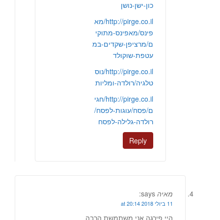
כון-ישן-נושן
http://pirge.co.il/מא
פינס/מאפינס-מתוקי
ם/מרציפן-שקדים-במ
עטפת-שוקולד
http://pirge.co.il/נוס
טלגיה/רולדה-ומליות
http://pirge.co.il/חגי
ם/פסח/עוגות-לפסח/
רולדה-גלילה-לפסח
Reply
מאיה
says:
11 ביולי 2018 at 20:14
היי פירגה אני משתמשת הרבה