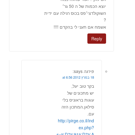
יוצא הכמות של ה 50 גר׳
השוקולדצי׳פס בכוס רגילה עם ידית
?
אשמח אם תעני לי בהקדם !!!!
Reply
פירגה
says:
18 במרץ 2012 at 6:56
בקר טוב יעל,
יש מתכונים של
עוגות בראוניס בלי
סילאן.המתכון הזה
עם.
http://pirge.co.il/ind
ex.php?
s=%D7%91%D7%A