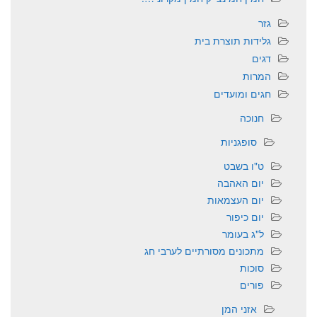
גזר
גלידות תוצרת בית
דגים
המרות
חגים ומועדים
חנוכה
סופגניות
ט"ו בשבט
יום האהבה
יום העצמאות
יום כיפור
ל"ג בעומר
מתכונים מסורתיים לערבי חג
סוכות
פורים
אזני המן