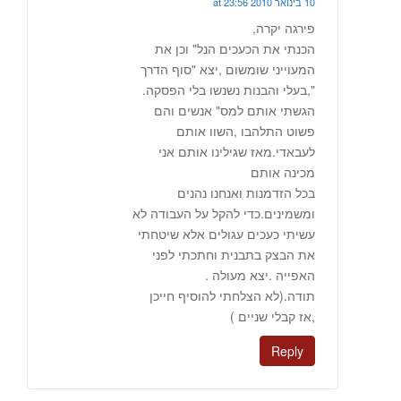
10 בינואר 2010 at 23:56
פירגה יקרה,
הכנתי את הכעכים הנל" וכן את
המעוייני שומשום ,יצא "סוף הדרך
",בעלי והבנות נשנשו בלי הפסקה.
הגשתי אותם למס" אנשים והם
פשוט התלהבו ,השוו אותם
לעבאדי.מאז שגילינו אותם אני
מכינה אותם
בכל הזדמנות ואנחנו נהנים
ומשמינים.כדי להקל על העבודה לא
עשיתי כעכים עגולים אלא שיטחתי
את הבצק בתבנית וחתכתי לפני
האפייה .יצא מעולה .
תודה.(לא הצלחתי להוסיף חייכן
,אז קבלי שניים )
Reply