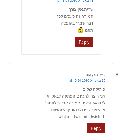
18 באפריל 2010 at 16:03
שרית,אין צורך
חמודה זה כעכים לכל
דבר.שמרי בקופסה.
תהנו
Reply
ריקה
says:
25 באפריל 2010 at 13:30
פירגלה שלום
אני רוצה להכינם הפתעה לבעלי אין
לי כרגע גרעיני חמניה אפשר לוותר?
או שאני צריכה להוסיף שומשום
:twisted: :twisted: :twisted:
Reply