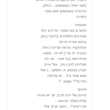
(מצד אחד) בשומשום… בחלק,
עירבבתי בשומשום מעט סוכר
דמררה.
תוצאות:
הכעכים עם הסוכר- פריכים יותר
מאחיהם המלוחים (בדקתי בזמן
ובחום אפייה זהים)
המתיקות- נעימה ועדינה ביותר.
הבעיה: זה עדיין לא זה…משהו
כאילו חסר בכל זאת… אני לא
מצליחה להבין מה.. אולי איזה
תבלין (קינמון, א. מוסקט…) אולי
מעט סוכר וניל… או קליפות
הדרים?? :oops: :?
סיכום:
הרעיון שלי היה חביב, אך יש בעיות
קלות בשלבי הביצוע…
מה דעתך?… האם יש לך אולי