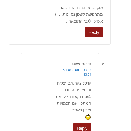
אוקי… אז ברוח החג…אני
מתחפשת לשפן נסיונות… ;)
אעדכן לגבי התוצאה..
Reply
פירגה
says:
27 בפברואר 2010 at
13:04
קרסניצקה,אם יצליח
והבצק יהיה נוח
לעבודה,שחזרי לי את
המתכון עם הכמויות
ואכין לאתר.
Reply