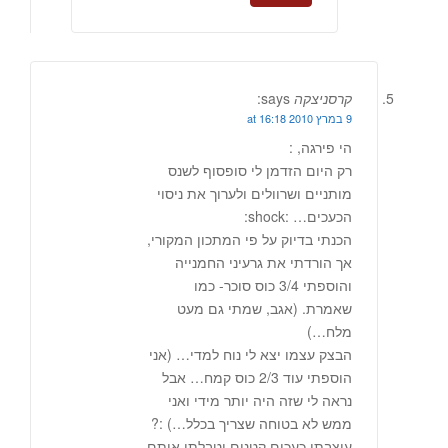
קרסניצקה
says:
9 במרץ 2010 at 16:18
הי פירגה, :
רק היום הזדמן לי סופסוף לשנס
מותניים ושרוולים ולערוך את ניסוי
הכעכים… :shock:
הכנתי בדיוק על פי המתכון המקורי,
אך הורדתי את גרעיני החמנייה
והוספתי 3/4 כוס סוכר- כמו
שאמרת. (אגב, שמתי גם מעט
מלח…)
הבצק עצמו יצא לי נוח למדי… (אני
הוספתי עוד 2/3 כוס קמח… אבל
נראה לי שזה היה יותר מידי ואני
ממש לא בטוחה שצריך בכלל…) :?
עיצבתי כעכים קטנים וטבלתי אותם