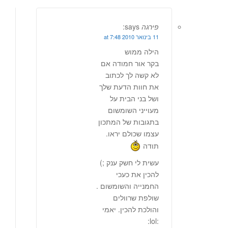
פירגה
says:
11 בינואר 2010 at 7:48
הילה ממוש
בקר אור חמודה אם
לא קשה לך לכתוב
את חוות הדעת שלך
ושל בני הבית על
מעוייני השומשום
בתגובות של המתכון
עצמו שכולם יראו.
תודה
עשית לי חשק ענק ;)
להכין את כעכי
החמנייה והשומשום .
שולפת שרוולים
והולכת להכין. יאמי
:lol: