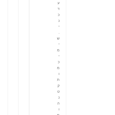
ע
ד
כ
נ
י
.
ש
י
מ
י
כ
מ
ו
ת
ק
ט
נ
ה
ו
ת