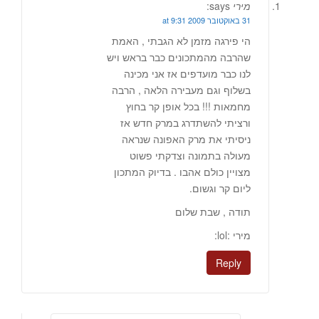
מירי
says:
31 באוקטובר 2009 at 9:31
הי פירגה מזמן לא הגבתי , האמת
שהרבה מהמתכונים כבר בראש ויש
לנו כבר מועדפים אז אני מכינה
בשלוף וגם מעבירה הלאה , הרבה
מחמאות !!! בכל אופן קר בחוץ
ורציתי להשתדרג במרק חדש אז
ניסיתי את מרק האפונה שנראה
מעולה בתמונה וצדקתי פשוט
מצויין כולם אהבו . בדיוק המתכון
ליום קר וגשום.
תודה , שבת שלום
מירי :lol:
Reply