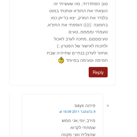
טוב הסתדרתי, מה שעשיתי זה
הוצאתי את התפ'א וטחנתי במוט
בלנדר את המרק, יצא בדיוק כמו
בתמונה :))))) הוספתי את התפ'א,
טעמתי וממממ..טעים
טעיםםםם..מחכה לערב לאכול
ולחכות לאישור של הפטרון ;)
אחזור לעדכן בנתיים שתיהיה שבת
חמימה וטעימה במיוחד
Reply
פירגה
says:
9 בדצמבר 2011 at 16:09
מירב,יופי,אני ממש
שמחתי לקרוא
שהצליח ואני מקווה