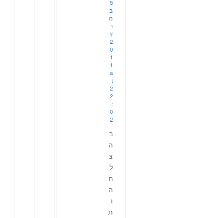
5
ב
מ
ר
ץ
2
0
1
1
a
t
2
2
:
0
2
ב
ה
צ
ל
ח
ה
ו
ת