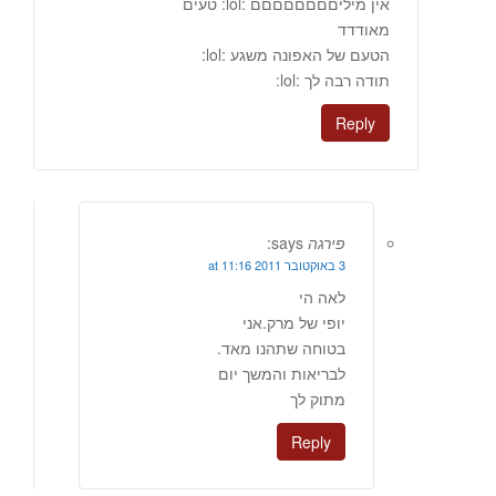
אין מיליםםםםםםםם :lol: טעים
מאודדד
הטעם של האפונה משגע :lol:
תודה רבה לך :lol:
Reply
פירגה
says:
3 באוקטובר 2011 at 11:16
לאה הי
יופי של מרק.אני
בטוחה שתהנו מאד.
לבריאות והמשך יום
מתוק לך
Reply