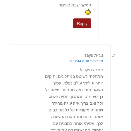
המשך שבת טעימה
Reply
נורית
says:
23 בינואר 2010 at 12:44
פירגה היקרה!
התחלתי לשוטט במתכונים ותיקים
יותר וגיליתי עולם נפלא. עכשיו
העוגה הזו יצאה מהתנור ויצאה כל
כך טעימה. המתכון יחסית פשוט
וקל ואם צריך איזו עוגה מהירה
שתהיה מקובלת על כל הסובבים
אותה, היא נותנת את התשובה
לכך. אפיתי אותה בתבנית עם
"החור" מה שנותן לה את הערך