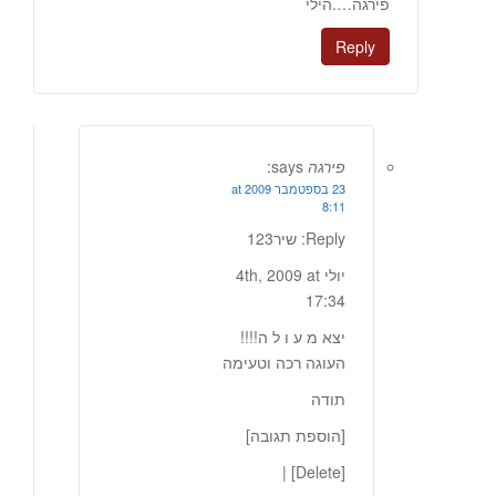
פירגה….הילי
Reply
פירגה
says:
23 בספטמבר 2009 at
8:11
Reply: שיר123
יולי 4th, 2009 at
17:34
יצא מ ע ו ל ה!!!!
העוגה רכה וטעימה
תודה
[הוספת תגובה]
[Delete] |