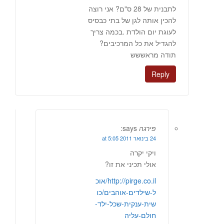
לתבנית של 28 ס"ם? אני רוצה
להכין אותה לגן של בתי כבסיס
לעוגת יום הולדת .בכמה צריך
להגדיל את כל המרכיבים?
תודה מראששש
Reply
פירגה
says:
24 בינואר 2011 at 5:05
ויקי יקרה
אולי תכיני את זו?
http://pirge.co.il/אוכ
ל-שילדים-אוהבים/כו
שית-ענקית-שכל-ילד-
חולם-עליה