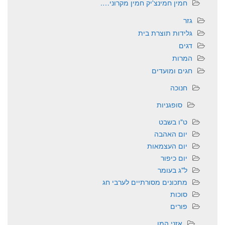
חמין חמינצ'יק חמין מקרוני….
גזר
גלידות תוצרת בית
דגים
המרות
חגים ומועדים
חנוכה
סופגניות
ט"ו בשבט
יום האהבה
יום העצמאות
יום כיפור
ל"ג בעומר
מתכונים מסורתיים לערבי חג
סוכות
פורים
אזני המן