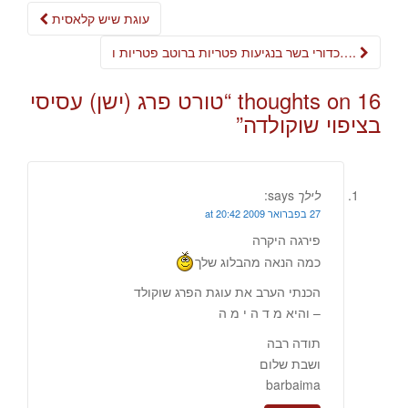
Post
עוגת שיש קלאסית
navigation
כדורי בשר בנגיעות פטריות ברוטב פטריות ו….
16 thoughts on “
טורט פרג (ישן) עסיסי
בציפוי שוקולדה
”
לילך
says:
27 בפברואר 2009 at 20:42
פירגה היקרה
כמה הנאה מהבלוג שלך
הכנתי הערב את עוגת הפרג שוקולד
– והיא מ ד ה י מ ה
תודה רבה
ושבת שלום
barbaima