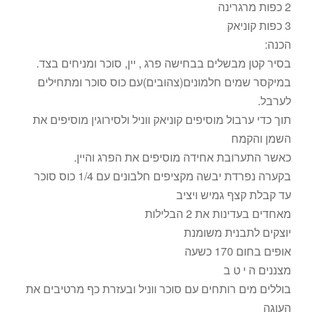
2 כפות מרגרינה
3 כפות קוניאק
הכנה:
בסיר קטן מבשלים בבחישה פרג , יין, סוכר ומניחים בצד.
במיקסר שמים חלמונים(צהובים)עם כוס סוכר ומתחילים
לערבל.
תוך כדי ערבול מוסיפים קוניאק ווניל ולסירוגין מוסיפים את
השמן והקמח
כאשר התערובת אחידה מוסיפים את הפרג והיין.
בקערה נפרדת יבשה מקציפים חלבונים עם 1/4 כוס סוכר
עד קבלת קצף גמיש ויציב
מאחדים בעדינות את 2 הבלילות
יוצקים לתבנית משומנת
אופים בחום 170 כשעה
מצננים ה י ט ב
בוללים מים רותחים עם סוכר ווניל ובעזרת כף מרטיבים את
העוגה