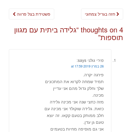
Post
חזה בגריל צמחוני
פשטידת בצל פרווה
navigation
4 thoughts on “
גלידה ביתית עם מגוון
תוספות
”
מירי גולני
says:
26 במרץ 2019 at 17:59
פירגה יקרה.
תמיד שמחה לקרוא את המתכונים
שלך וחלק גדול מהם אני עדיין
מכינה.
מזה כחצי שנה אני מכינה גלידה
כזאת. גלידה שוקולד אני מכינה עם
חלב ממותק בטעם קקאו. זה יוצא
טעם גן עדן.
אני גם מוסיפה מחיות בטעמים