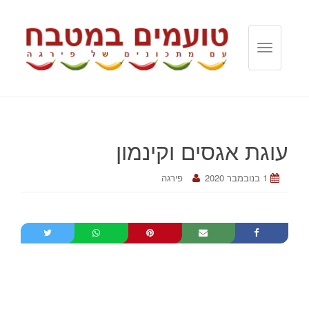
T
o
g
g
l
e
עוגת אגסים וקינמון
n
a
v
1 בנובמבר 2020
פירגה
i
g
a
t
i
o
n