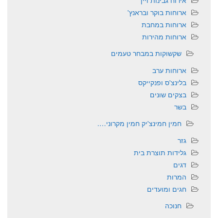
אירוח גבינות ויין
ארוחות בוקר ובראנץ'
ארוחות במחבת
ארוחות מהירות
שקשוקות במבחר טעמים
ארוחות ערב
בלינצ'ס ופנקייקס
בצקים שונים
בשר
חמין חמינצ'יק חמין מקרוני….
גזר
גלידות תוצרת בית
דגים
המרות
חגים ומועדים
חנוכה